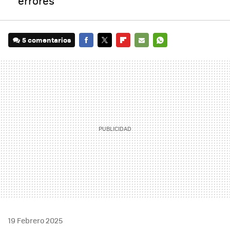
errores
5 comentarios
FACEBOOK
TWITTER
FLIPBOARD
E-
WHATSAPP
MAIL
19 Febrero 2025