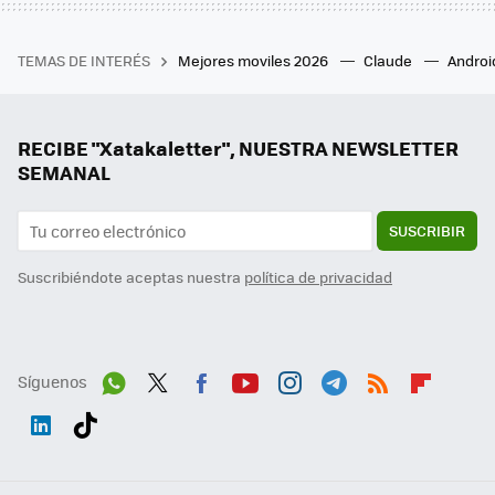
TEMAS DE INTERÉS
Mejores moviles 2026
Claude
Androi
RECIBE "Xatakaletter", NUESTRA NEWSLETTER
SEMANAL
SUSCRIBIR
Suscribiéndote aceptas nuestra
política de privacidad
Síguenos
Wh
Twit
Fac
You
Inst
Tele
RSS
Flip
ats
ter
ebo
tub
agr
gra
boa
Link
Tikt
App
ok
e
am
m
rd
edI
ok