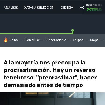
Suscríbete a
ANÁLISIS
XATAKA SELECCIÓN
CIENCIA
MOVILIDAD
HOY SE HABLA DE
China
Elon Musk
Generación Z
Eclipse
Mapa
A la mayoría nos preocupa la
procrastinación. Hay un reverso
tenebroso: "precrastinar", hacer
demasiado antes de tiempo