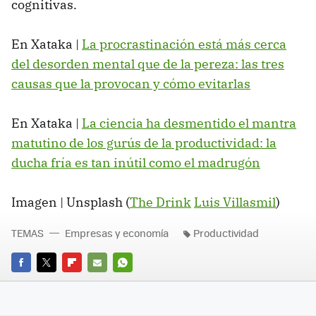
cognitivas.
En Xataka |
La procrastinación está más cerca
del desorden mental que de la pereza: las tres
causas que la provocan y cómo evitarlas
En Xataka |
La ciencia ha desmentido el mantra
matutino de los gurús de la productividad: la
ducha fría es tan inútil como el madrugón
Imagen | Unsplash (
The Drink
Luis Villasmil
)
TEMAS
Empresas y economía
Productividad
FACEBOOK
TWITTER
FLIPBOARD
E-
WHATSAPP
MAIL