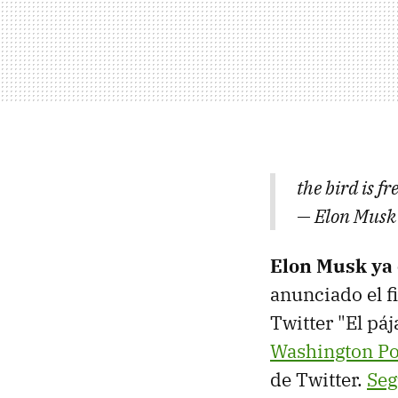
the bird is fr
— Elon Musk
Elon Musk ya 
anunciado el f
Twitter "El pá
Washington Po
de Twitter.
Seg