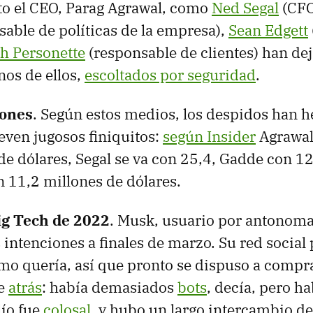
nto el CEO, Parag Agrawal, como
Ned Segal
(CFO
able de políticas de la empresa),
Sean Edgett
h Personette
(responsable de clientes) han dej
os de ellos,
escoltados por seguridad
.
ones
. Según estos medios, los despidos han 
leven jugosos finiquitos:
según Insider
Agrawal
de dólares, Segal se va con 25,4, Gadde con 12
n 11,2 millones de dólares.
ig Tech de 2022
. Musk, usuario por antonomas
 intenciones a finales de marzo. Su red social 
o quería, así que pronto se dispuso a compra
e
atrás
: había demasiados
bots
, decía, pero h
 lío fue
colosal
, y hubo un largo intercambio d