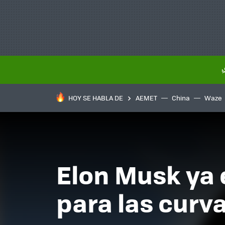
HOY SE HABLA DE
AEMET
China
Waze
Elon Musk ya 
para las curv