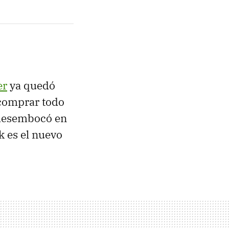
er
ya quedó
 comprar todo
a desembocó en
k es el nuevo