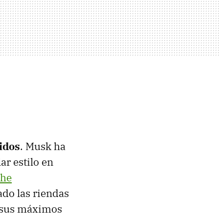
idos
. Musk ha
ar estilo en
he
do las riendas
a sus máximos