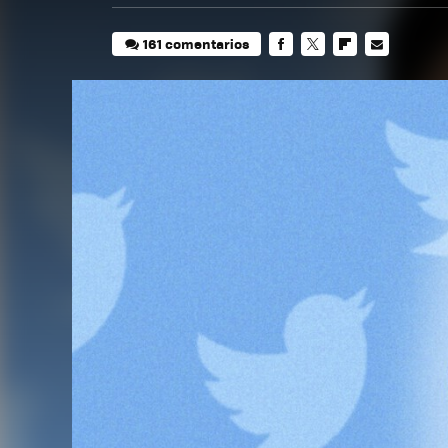
161 comentarios
FACEBOOK
TWITTER
FLIPBOARD
E-
MAIL