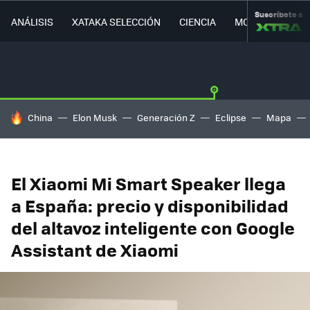
Suscríbete a
ANÁLISIS
XATAKA SELECCIÓN
CIENCIA
MOVILIDAD
HOY SE HABLA DE
China
Elon Musk
Generación Z
Eclipse
Mapa
El Xiaomi Mi Smart Speaker llega
a España: precio y disponibilidad
del altavoz inteligente con Google
Assistant de Xiaomi