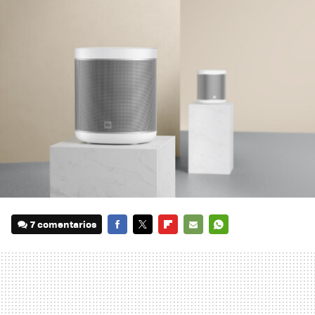
7 comentarios
FACEBOOK
TWITTER
FLIPBOARD
E-
WHATSAPP
MAIL