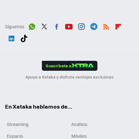
Síguenos
Wh
Twit
Fac
You
Inst
Tele
RSS
Flip
ats
ter
ebo
tub
agr
gra
boa
Link
Tikt
App
ok
e
am
m
rd
edI
ok
Suscríbete a
n
Apoya a Xataka y disfruta ventajas exclusivas
En Xataka hablamos de...
Streaming
Análisis
Espacio
Móviles