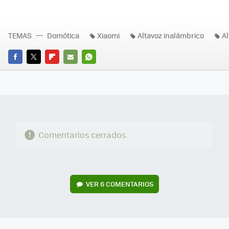
TEMAS
Domótica
Xiaomi
Altavoz inalámbrico
Al
FACEBOOK
TWITTER
FLIPBOARD
E-
WHATSAPP
MAIL
Comentarios cerrados
VER
6 COMENTARIOS