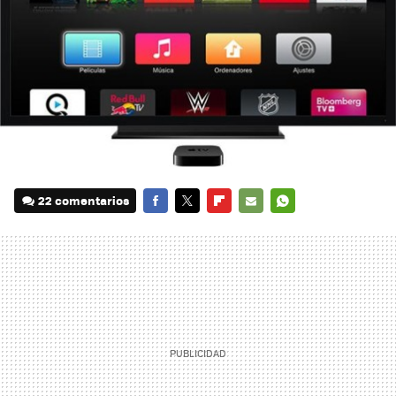
22 comentarios
FACEBOOK
TWITTER
FLIPBOARD
E-
WHATSAPP
MAIL