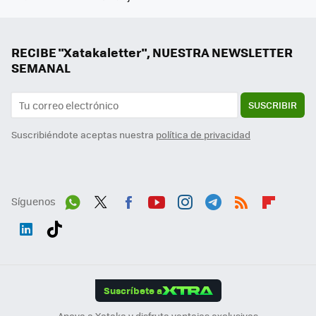
RECIBE "Xatakaletter", NUESTRA NEWSLETTER
SEMANAL
SUSCRIBIR
Suscribiéndote aceptas nuestra
política de privacidad
Síguenos
Wh
Twit
Fac
You
Inst
Tele
RSS
Flip
ats
ter
ebo
tub
agr
gra
boa
Link
Tikt
App
ok
e
am
m
rd
edI
ok
Suscríbete a
n
Apoya a Xataka y disfruta ventajas exclusivas