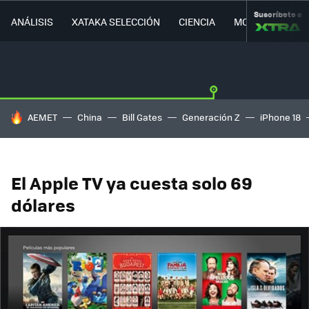
Suscríbete a
ANÁLISIS
XATAKA SELECCIÓN
CIENCIA
MOVILIDAD
HOY SE HABLA DE
AEMET
China
Bill Gates
Generación Z
iPhone 18
El Apple TV ya cuesta solo 69
dólares