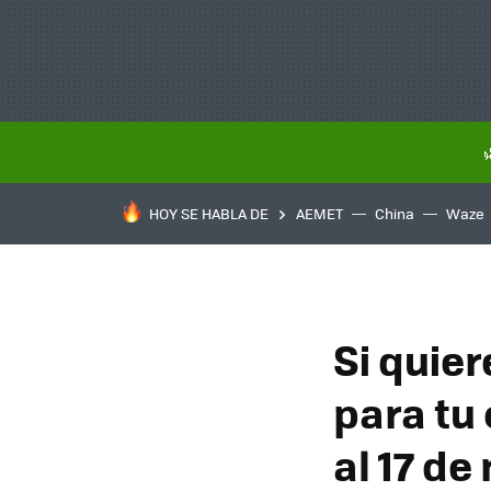
HOY SE HABLA DE
AEMET
China
Waze
Si quier
para tu
al 17 de