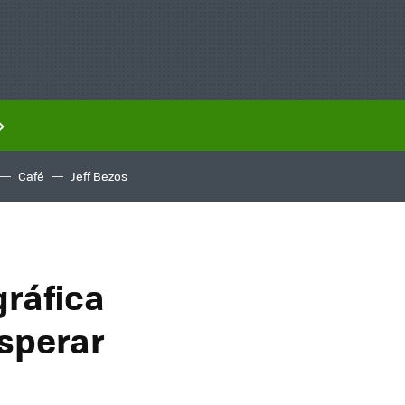
Café
Jeff Bezos
gráfica
esperar