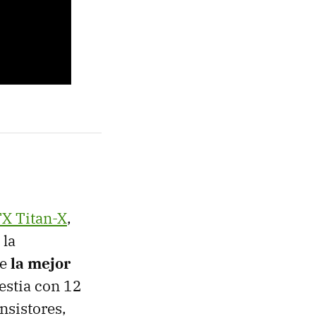
X Titan-X
,
 la
de
la mejor
estia con 12
sistores,