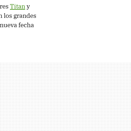
ores
Titan
y
n los grandes
 nueva fecha