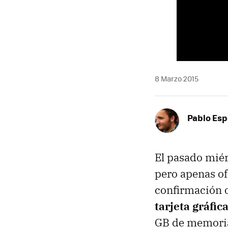
8 Marzo 2015
Pablo Es
El pasado mié
pero apenas ofr
confirmación o
tarjeta gráfic
GB de memoria