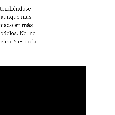
ntendiéndose
, aunque más
timado en
más
odelos. No, no
leo. Y es en la