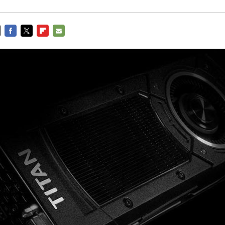
FACEBOOK
TWITTER
FLIPBOARD
E-
MAIL