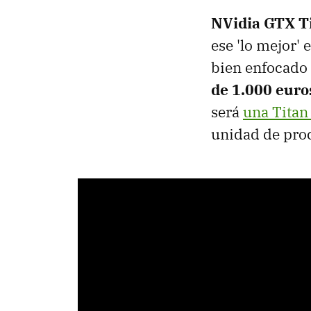
NVidia GTX Ti
ese 'lo mejor'
bien enfocado 
de 1.000 euro
será
una Titan
unidad de proc