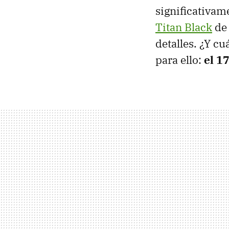
significativam
Titan Black
de 
detalles. ¿Y c
para ello:
el 1