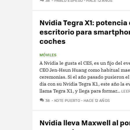
38
PABLO ESPESO
HACE 12 AÑOS
Nvidia Tegra X1: potencia
escritorio para smartpho
coches
MÓVILES
A Nvidia le gusta el CES, es un fijo del e
CEO Jen-Hsun Huang como habitual mae
ceremonias. Si el año pasado pusieron e
día con su Nvidia Tegra K1, este año la e
llama Tegra X1, y llega para formar...
LEE
COMENTARIOS
38
KOTE PUERTO
HACE 12 AÑOS
Nvidia lleva Maxwell al por