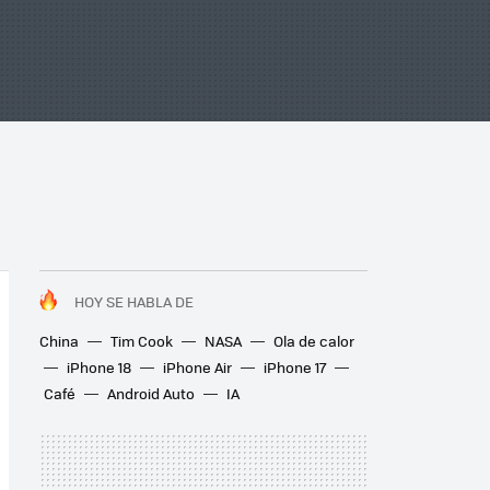
HOY SE HABLA DE
China
Tim Cook
NASA
Ola de calor
iPhone 18
iPhone Air
iPhone 17
Café
Android Auto
IA