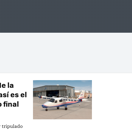
de la
sí es el
 final
y tripulado