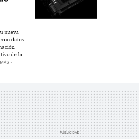
su nueva
eron datos
rmación
tivo de la
 MÁS »