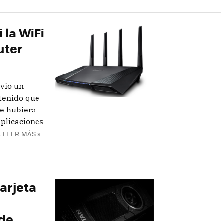
 la WiFi
uter
vio un
 tenido que
te hubiera
plicaciones
.
LEER MÁS »
tarjeta
r
 de