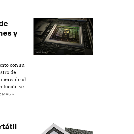
 de
nes y
vento con su
stro de
l mercado al
volución se
R MÁS »
tátil