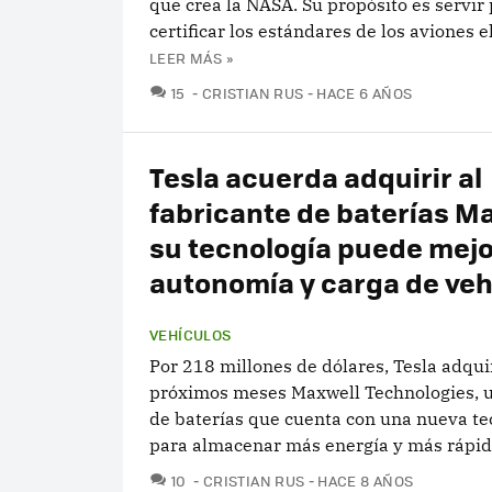
que crea la NASA. Su propósito es servir
certificar los estándares de los aviones e
LEER MÁS »
COMENTARIOS
15
CRISTIAN RUS
HACE 6 AÑOS
Tesla acuerda adquirir al
fabricante de baterías M
su tecnología puede mejo
autonomía y carga de veh
VEHÍCULOS
Por 218 millones de dólares, Tesla adquir
próximos meses Maxwell Technologies, 
de baterías que cuenta con una nueva te
para almacenar más energía y más rápi
COMENTARIOS
10
CRISTIAN RUS
HACE 8 AÑOS