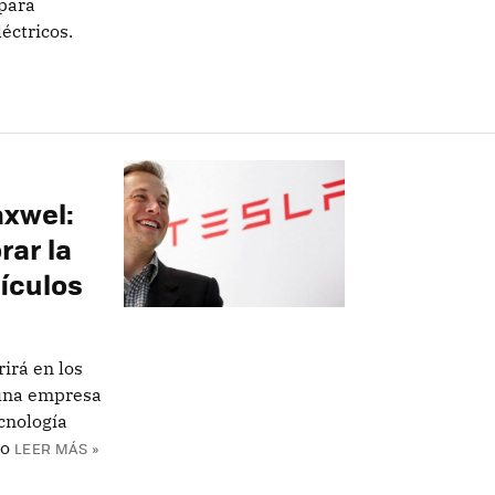
 para
léctricos.
axwel:
rar la
ículos
irá en los
una empresa
cnología
do
LEER MÁS »