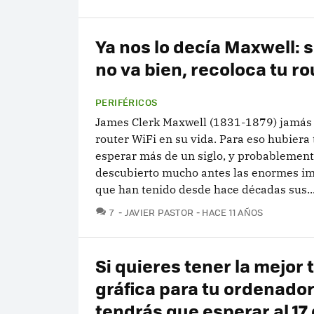
Ya nos lo decía Maxwell: si
no va bien, recoloca tu ro
PERIFÉRICOS
James Clerk Maxwell (1831-1879) jamás 
router WiFi en su vida. Para eso hubiera
esperar más de un siglo, y probablemen
descubierto mucho antes las enormes im
que han tenido desde hace décadas sus..
COMENTARIOS
7
JAVIER PASTOR
HACE 11 AÑOS
Si quieres tener la mejor 
gráfica para tu ordenado
tendrás que esperar al 17