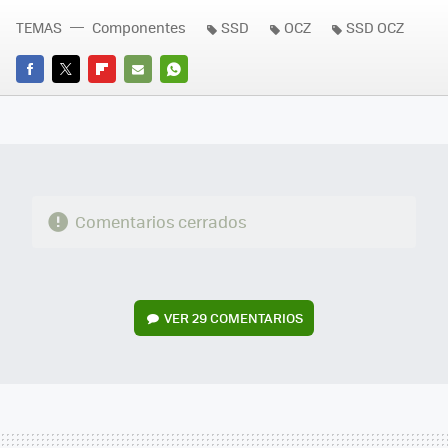
TEMAS
Componentes
SSD
OCZ
SSD OCZ
FACEBOOK
TWITTER
FLIPBOARD
E-
WHATSAPP
MAIL
Comentarios cerrados
VER
29 COMENTARIOS