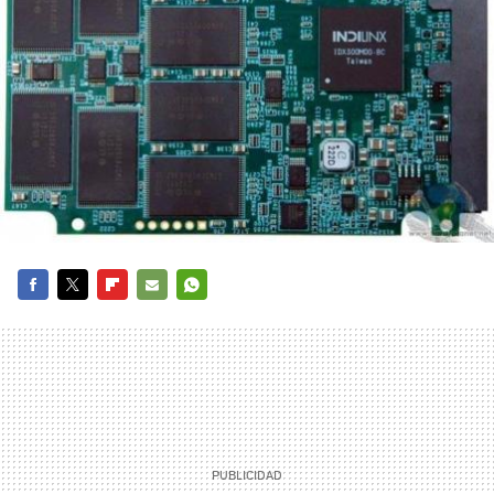
FACEBOOK
TWITTER
FLIPBOARD
E-
WHATSAPP
MAIL