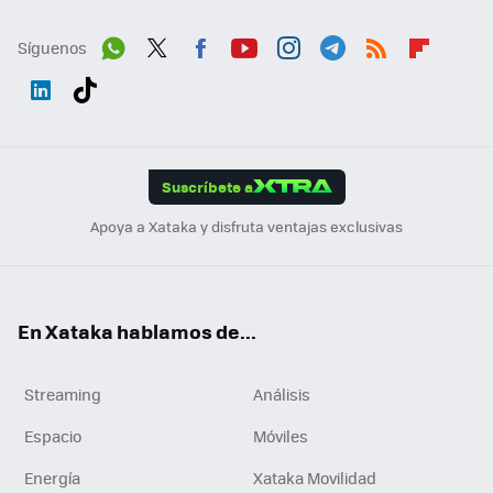
Síguenos
Wh
Twit
Fac
You
Inst
Tele
RSS
Flip
ats
ter
ebo
tub
agr
gra
boa
Link
Tikt
App
ok
e
am
m
rd
edI
ok
Suscríbete a
n
Apoya a Xataka y disfruta ventajas exclusivas
En Xataka hablamos de...
Streaming
Análisis
Espacio
Móviles
Energía
Xataka Movilidad