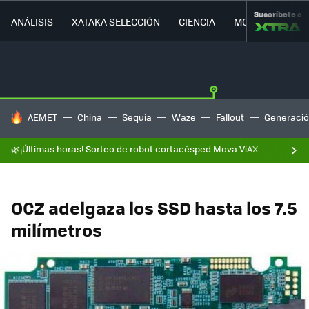
Suscríbete a
ANÁLISIS
XATAKA SELECCIÓN
CIENCIA
MOVILIDAD
HOY SE HABLA DE
AEMET
China
Sequía
Waze
Fallout
Generació
🌿¡Últimas horas! Sorteo de robot cortacésped Mova ViAX
OCZ adelgaza los SSD hasta los 7.5
milímetros