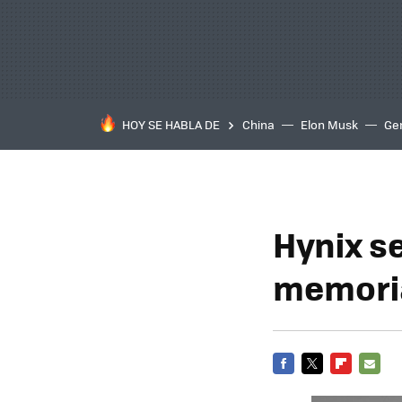
HOY SE HABLA DE
China
Elon Musk
Ge
Hynix s
memori
FACEBOOK
TWITTER
FLIPBOARD
E-