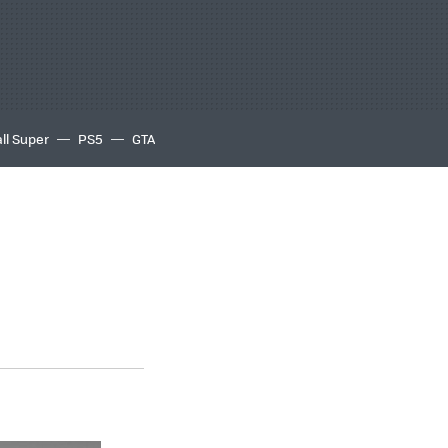
ll Super
PS5
GTA