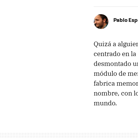
Pablo Es
Quizá a alguie
centrado en la
desmontado un 
módulo de memo
fabrica memori
nombre, con lo
mundo.