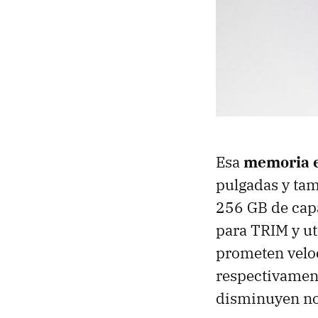
Esa
memoria 
pulgadas y ta
256 GB de capa
para
TRIM
y ut
prometen veloc
respectivament
disminuyen no