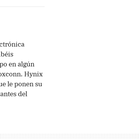
ectrónica
abéis
ipo en algún
Foxconn. Hynix
ue le ponen su
antes del