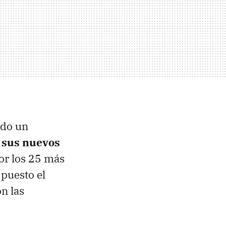
ado un
e
sus nuevos
por los 25 más
 puesto el
on las