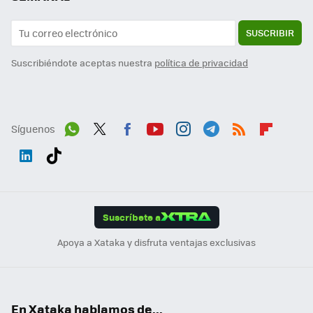
SUSCRIBIR
Suscribiéndote aceptas nuestra
política de privacidad
Síguenos
Wh
Twit
Fac
You
Inst
Tele
RSS
Flip
ats
ter
ebo
tub
agr
gra
boa
Link
Tikt
App
ok
e
am
m
rd
edI
ok
Suscríbete a
n
Apoya a Xataka y disfruta ventajas exclusivas
En Xataka hablamos de...