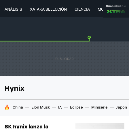
Suscríbete a
ANÁLISIS
XATAKA SELECCIÓN
CIENCIA
MOVILIDAD
Hynix
HOY SE HABLA DE
China
Elon Musk
IA
Eclipse
Miniserie
Japón
SK hynix lanza la