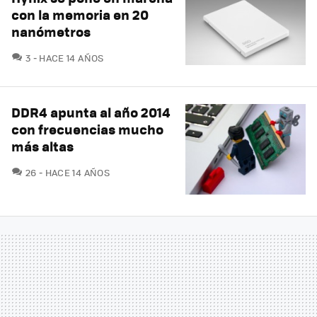
con la memoria en 20
nanómetros
COMENTARIOS
3
HACE 14 AÑOS
DDR4 apunta al año 2014
con frecuencias mucho
más altas
COMENTARIOS
26
HACE 14 AÑOS