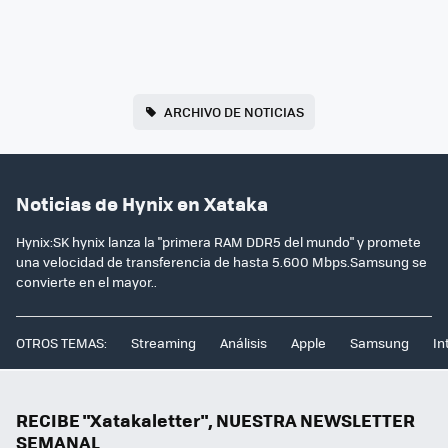
ARCHIVO DE NOTICIAS
Noticias de Hynix en Xataka
Hynix:SK hynix lanza la "primera RAM DDR5 del mundo" y promete
una velocidad de transferencia de hasta 5.600 Mbps.Samsung se
convierte en el mayor..
OTROS TEMAS:
Streaming
Análisis
Apple
Samsung
In
RECIBE "Xatakaletter", NUESTRA NEWSLETTER
SEMANAL