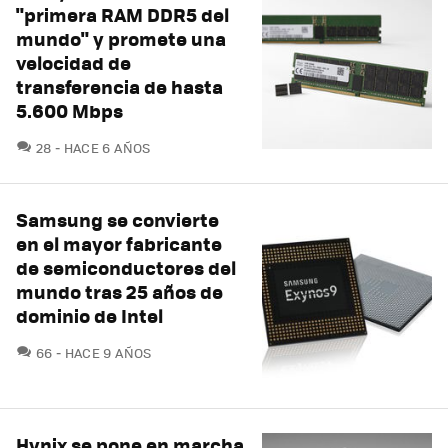
"primera RAM DDR5 del
mundo" y promete una
velocidad de
transferencia de hasta
5.600 Mbps
COMENTARIOS
28
HACE 6 AÑOS
Samsung se convierte
en el mayor fabricante
de semiconductores del
mundo tras 25 años de
dominio de Intel
COMENTARIOS
66
HACE 9 AÑOS
Hynix se pone en marcha