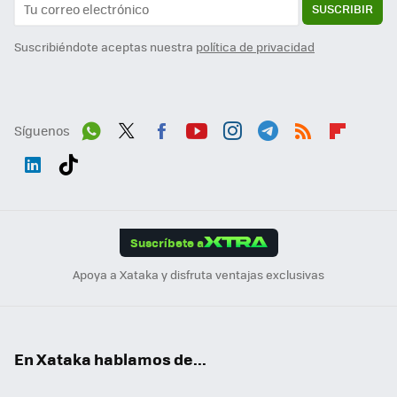
SUSCRIBIR
Suscribiéndote aceptas nuestra
política de privacidad
Síguenos
Wh
Twit
Fac
You
Inst
Tele
RSS
Flip
ats
ter
ebo
tub
agr
gra
boa
Link
Tikt
App
ok
e
am
m
rd
edI
ok
Suscríbete a
n
Apoya a Xataka y disfruta ventajas exclusivas
En Xataka hablamos de...