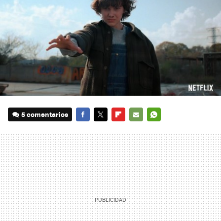
5 comentarios
FACEBOOK
TWITTER
FLIPBOARD
E-
WHATSAPP
MAIL