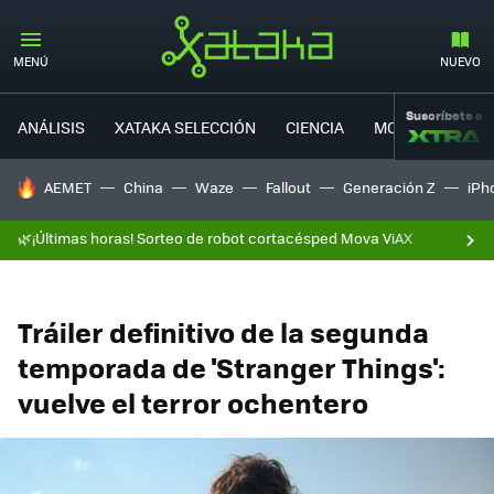
MENÚ
NUEVO
Suscríbete a
ANÁLISIS
XATAKA SELECCIÓN
CIENCIA
MOVILIDAD
HOY SE HABLA DE
AEMET
China
Waze
Fallout
Generación Z
iPh
🌿¡Últimas horas! Sorteo de robot cortacésped Mova ViAX
Tráiler definitivo de la segunda
temporada de 'Stranger Things':
vuelve el terror ochentero