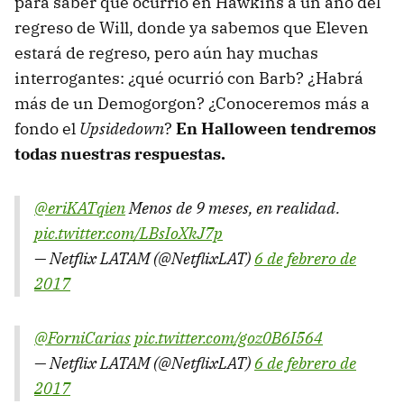
para saber qué ocurrió en Hawkins a un año del
regreso de Will, donde ya sabemos que Eleven
estará de regreso, pero aún hay muchas
interrogantes: ¿qué ocurrió con Barb? ¿Habrá
más de un Demogorgon? ¿Conoceremos más a
fondo el
Upsidedown
?
En Halloween tendremos
todas nuestras respuestas.
@eriKATqien
Menos de 9 meses, en realidad.
pic.twitter.com/LBsIoXkJ7p
— Netflix LATAM (@NetflixLAT)
6 de febrero de
2017
@ForniCarias
pic.twitter.com/goz0B6I564
— Netflix LATAM (@NetflixLAT)
6 de febrero de
2017