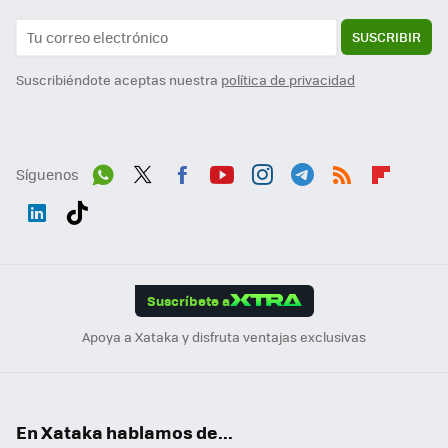
SUSCRIBIR
Suscribiéndote aceptas nuestra
política de privacidad
Síguenos
Wh
Twit
Fac
You
Inst
Tele
RSS
Flip
ats
ter
ebo
tub
agr
gra
boa
Link
Tikt
App
ok
e
am
m
rd
edI
ok
Suscríbete a
n
Apoya a Xataka y disfruta ventajas exclusivas
En Xataka hablamos de...