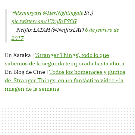
@dxmnrydeI
@HerNightingale
Sí ;)
pic.twitter.com/1VrqRsFSCG
— Netflix LATAM (@NetflixLAT)
6 de febrero de
2017
En Xataka |
'Stranger Things', todo lo que
sabemos de la segunda temporada hasta ahora
En Blog de Cine |
Todos los homenajes y guiños
de 'Stranger Things' en un fantástico vídeo - la
imagen de la semana