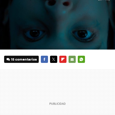
15 comentarios
FACEBOOK
TWITTER
FLIPBOARD
E-
WHATSAPP
MAIL