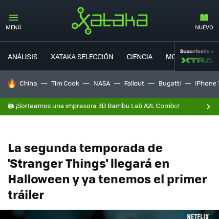
MENÚ
NUEVO
Suscríbete a
ANÁLISIS
XATAKA SELECCIÓN
CIENCIA
MOVILIDAD
HOY SE HABLA DE
China
Tim Cook
NASA
Fallout
Bugatti
iPhone 
🖨️ ¡Sorteamos una impresora 3D Bambu Lab A2L Combo!
La segunda temporada de
'Stranger Things' llegará en
Halloween y ya tenemos el primer
tráiler