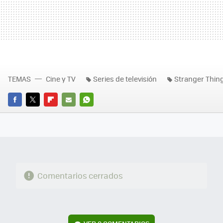
TEMAS
Cine y TV
Series de televisión
Stranger Thin
FACEBOOK
TWITTER
FLIPBOARD
E-
WHATSAPP
MAIL
Comentarios cerrados