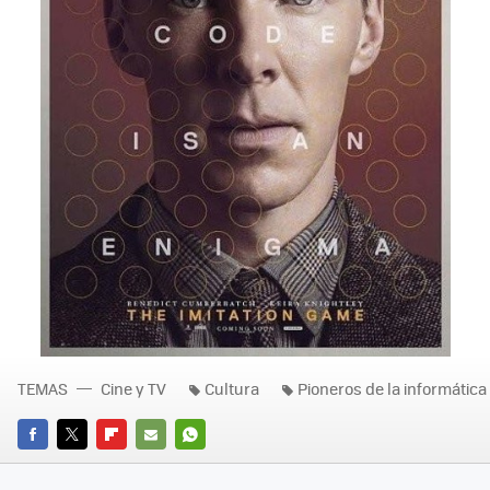
TEMAS
Cine y TV
Cultura
Pioneros de la informática
FACEBOOK
TWITTER
FLIPBOARD
E-
WHATSAPP