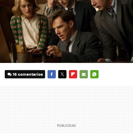
16 comentarios
FACEBOOK
TWITTER
FLIPBOARD
E-
WHATSAPP
MAIL