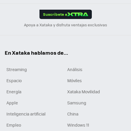
App
ok
e
am
m
rd
edI
ok
Suscríbete a
n
Apoya a Xataka y disfruta ventajas exclusivas
En Xataka hablamos de...
Streaming
Análisis
Espacio
Móviles
Energía
Xataka Movilidad
Apple
Samsung
Inteligencia artificial
China
Empleo
Windows 11