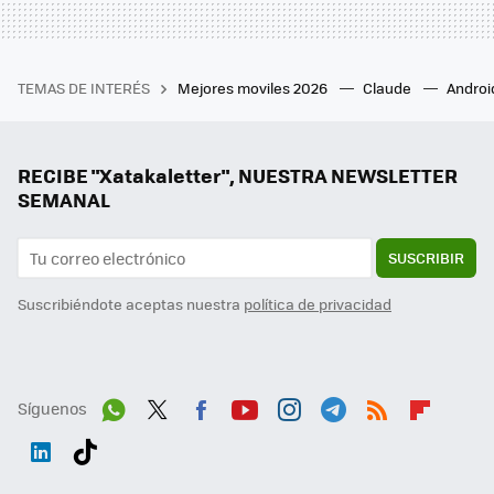
TEMAS DE INTERÉS
Mejores moviles 2026
Claude
Androi
RECIBE "Xatakaletter", NUESTRA NEWSLETTER
SEMANAL
SUSCRIBIR
Suscribiéndote aceptas nuestra
política de privacidad
Síguenos
Wh
Twit
Fac
You
Inst
Tele
RSS
Flip
ats
ter
ebo
tub
agr
gra
boa
Link
Tikt