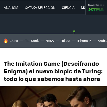
Suscríbete a
ANÁLISIS
XATAKA SELECCIÓN
CIENCIA
MOVILIDAD
HOY SE HABLA DE
China
Tim Cook
NASA
Fallout
iPhone 17
Arabi
The Imitation Game (Descifrando
Enigma) el nuevo biopic de Turing:
todo lo que sabemos hasta ahora