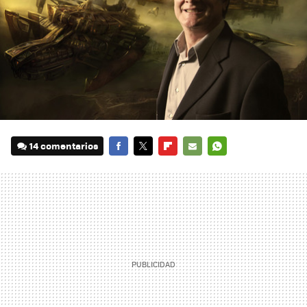
14 comentarios
FACEBOOK
TWITTER
FLIPBOARD
E-
WHATSAPP
MAIL