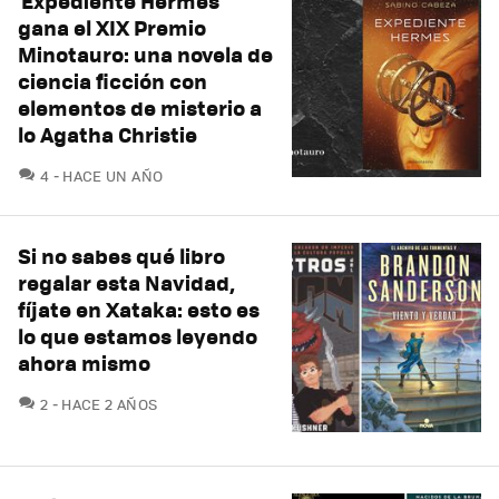
'Expediente Hermes'
gana el XIX Premio
Minotauro: una novela de
ciencia ficción con
elementos de misterio a
lo Agatha Christie
COMENTARIOS
4
HACE UN AÑO
Si no sabes qué libro
regalar esta Navidad,
fíjate en Xataka: esto es
lo que estamos leyendo
ahora mismo
COMENTARIOS
2
HACE 2 AÑOS