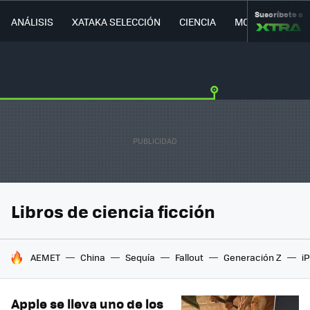
Suscríbete a
ANÁLISIS
XATAKA SELECCIÓN
CIENCIA
MOVILIDAD
Libros de ciencia ficción
HOY SE HABLA DE
AEMET
China
Sequía
Fallout
Generación Z
i
Apple se lleva uno de los