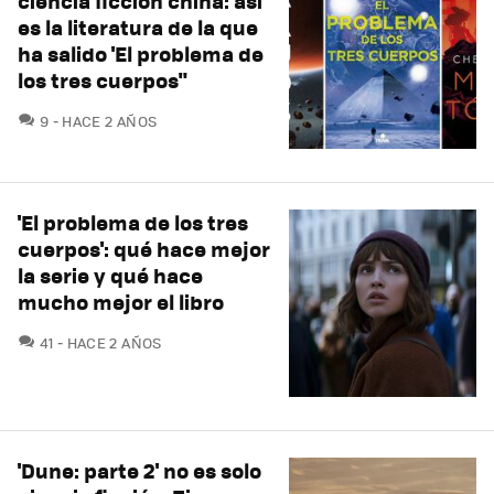
ciencia ficción china: así
es la literatura de la que
ha salido 'El problema de
los tres cuerpos"
COMENTARIOS
9
HACE 2 AÑOS
'El problema de los tres
cuerpos': qué hace mejor
la serie y qué hace
mucho mejor el libro
COMENTARIOS
41
HACE 2 AÑOS
'Dune: parte 2' no es solo