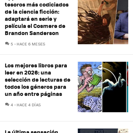
tesoros más codiciados
de la ciencia ficción:
adaptará en serie y
película el Cosmere de
Brandon Sanderson
COMENTARIOS
5
HACE 6 MESES
Los mejores libros para
leer en 2026: una
selección de lecturas de
todos los géneros para
un año entre páginas
COMENTARIOS
4
HACE 4 DÍAS
La última sensación