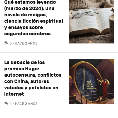
Qué estamos leyendo
(marzo de 2024): una
novela de meigas,
ciencia ficción espiritual
y ensayos sobre
segundos cerebros
COMENTARIOS
6
HACE 2 AÑOS
La debacle de los
premios Hugo:
autocensura, conflictos
con China, autores
vetados y pataletas en
internet
COMENTARIOS
11
HACE 2 AÑOS