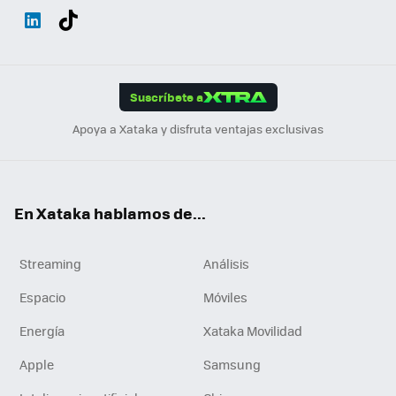
Wh
Twit
Fac
You
Inst
Tele
RSS
Flip
ats
ter
ebo
tub
agr
gra
boa
Link
Tikt
App
ok
e
am
m
rd
edI
ok
Suscríbete a
n
Apoya a Xataka y disfruta ventajas exclusivas
En Xataka hablamos de...
Streaming
Análisis
Espacio
Móviles
Energía
Xataka Movilidad
Apple
Samsung