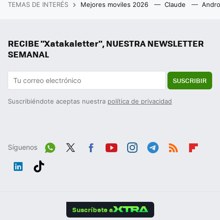
TEMAS DE INTERÉS
Mejores moviles 2026
Claude
Andro
RECIBE "Xatakaletter", NUESTRA NEWSLETTER
SEMANAL
SUSCRIBIR
Suscribiéndote aceptas nuestra
política de privacidad
Síguenos
Wh
Twit
Fac
You
Inst
Tele
RSS
Flip
ats
ter
ebo
tub
agr
gra
boa
Link
Tikt
App
ok
e
am
m
rd
edIn
ok
Suscríbete a