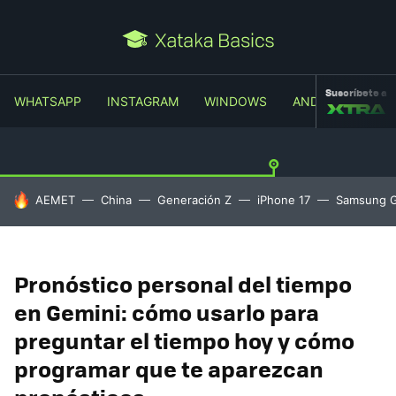
Suscríbete a
WHATSAPP
INSTAGRAM
WINDOWS
ANDROID
TR
HOY SE HABLA DE
AEMET
China
Generación Z
iPhone 17
Samsung G
Pronóstico personal del tiempo
en Gemini: cómo usarlo para
preguntar el tiempo hoy y cómo
programar que te aparezcan