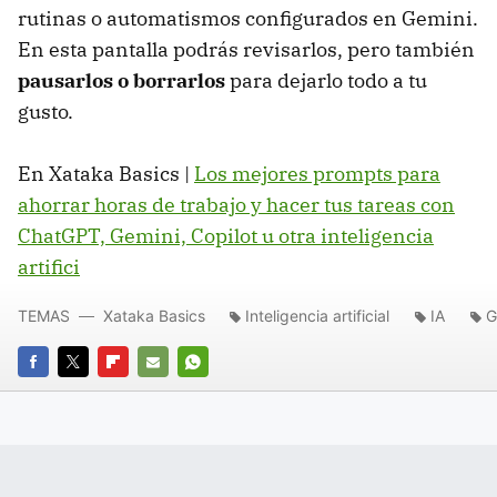
rutinas o automatismos configurados en Gemini.
En esta pantalla podrás revisarlos, pero también
pausarlos o borrarlos
para dejarlo todo a tu
gusto.
En Xataka Basics |
Los mejores prompts para
ahorrar horas de trabajo y hacer tus tareas con
ChatGPT, Gemini, Copilot u otra inteligencia
artifici
TEMAS
Xataka Basics
Inteligencia artificial
IA
G
FACEBOOK
TWITTER
FLIPBOARD
E-
WHATSAPP
MAIL