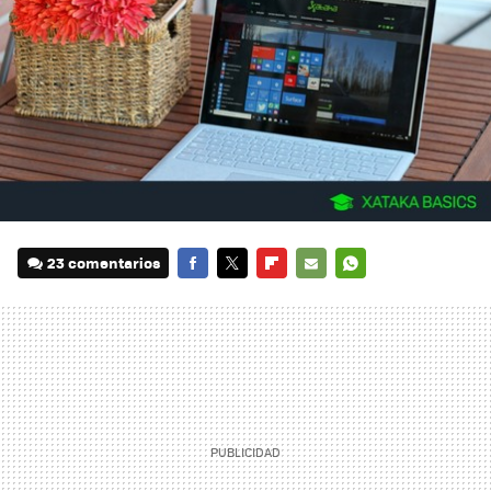
23 comentarios
FACEBOOK
TWITTER
FLIPBOARD
E-
WHATSAPP
MAIL