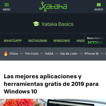
MENÚ
NUEVO
Suscríbete a
WHATSAPP
INSTAGRAM
WINDOWS
ANDROID
TRUC
HOY SE HABLA DE
China
Tim Cook
NASA
Ola de calor
iPhone 18
Las mejores aplicaciones y
herramientas gratis de 2019 para
Windows 10