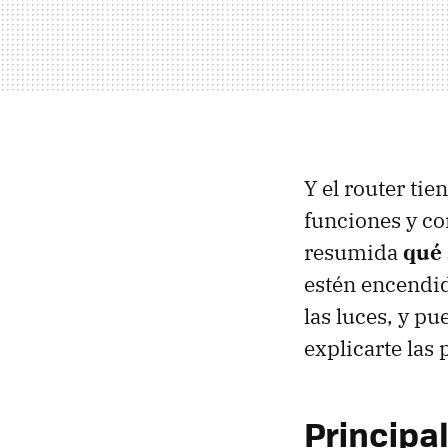
Y el router tie
funciones y c
resumida
qué 
estén encendid
las luces, y p
explicarte las
Principal