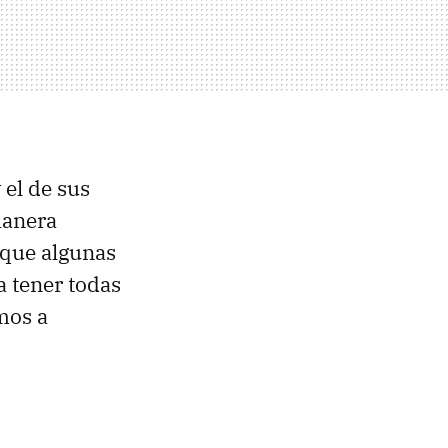
 el de sus
manera
 que algunas
a tener todas
mos a