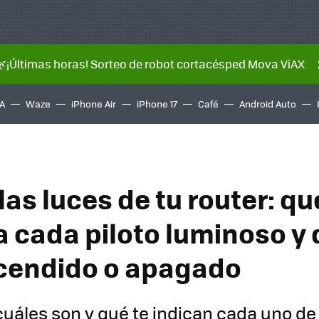
🌿¡Últimas horas! Sorteo de robot cortacésped Mova ViAX
A
Waze
iPhone Air
iPhone 17
Café
Android Auto
las luces de tu router: qu
ca cada piloto luminoso y
cendido o apagado
uáles son y qué te indican cada uno de 