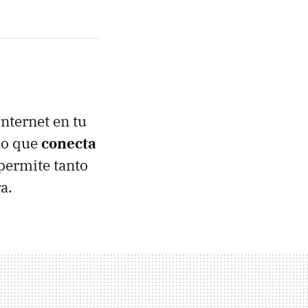
Internet en tu
 lo que
conecta
 permite tanto
a.