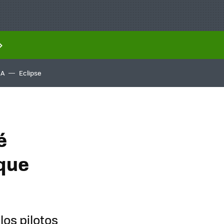
IA
Eclipse
é
 que
los pilotos