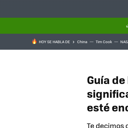
HOY SE HABLA DE
China
Tim Cook
NAS
Guía de 
signifi
esté en
Te decimos c