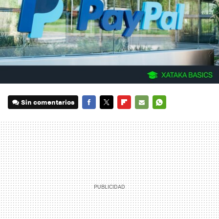
Sin comentarios
FACEBOOK
TWITTER
FLIPBOARD
E-
WHATSAPP
MAIL