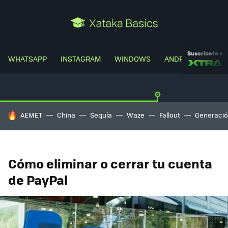
Suscríbete a
WHATSAPP
INSTAGRAM
WINDOWS
ANDROID
TRUC
HOY SE HABLA DE
AEMET
China
Sequía
Waze
Fallout
Generació
Cómo eliminar o cerrar tu cuenta
de PayPal