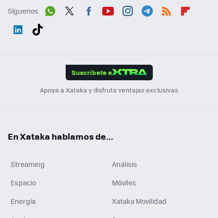
Síguenos
Wh
Twit
Fac
You
Inst
Tele
RSS
Flip
ats
ter
ebo
tub
agr
gra
boa
Link
Tikt
App
ok
e
am
m
rd
edI
ok
Suscríbete a
n
Apoya a Xataka y disfruta ventajas exclusivas
En Xataka hablamos de...
Streaming
Análisis
Espacio
Móviles
Energía
Xataka Movilidad