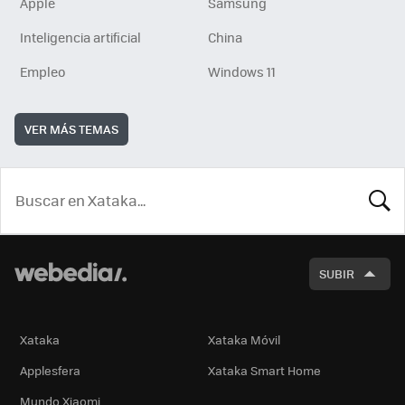
Apple
Samsung
Inteligencia artificial
China
Empleo
Windows 11
VER MÁS TEMAS
BUSCA
SUBIR
Xataka
Xataka Móvil
Applesfera
Xataka Smart Home
Mundo Xiaomi