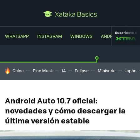
Suscríbete a
WHATSAPP
INSTAGRAM
WINDOWS
ANDROID
TRUC
HOY SE HABLA DE
China
Elon Musk
IA
Eclipse
Miniserie
Japón
Android Auto 10.7 oficial:
novedades y cómo descargar la
última versión estable