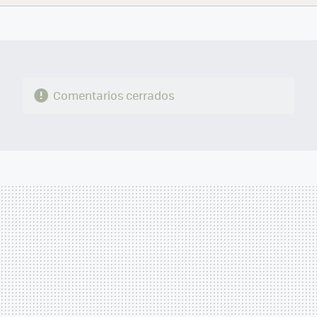
FACEBOOK
TWITTER
FLIPBOARD
E-
WHATSAPP
MAIL
Comentarios cerrados