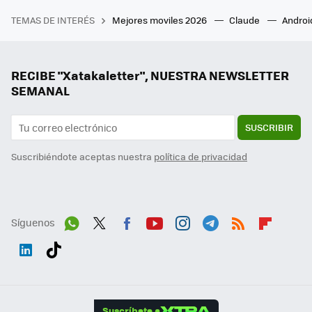
TEMAS DE INTERÉS
Mejores moviles 2026
Claude
Androi
RECIBE "Xatakaletter", NUESTRA NEWSLETTER
SEMANAL
SUSCRIBIR
Suscribiéndote aceptas nuestra
política de privacidad
Síguenos
Wh
Twit
Fac
You
Inst
Tele
RSS
Flip
ats
ter
ebo
tub
agr
gra
boa
Link
Tikt
App
ok
e
am
m
rd
edI
ok
Suscríbete a