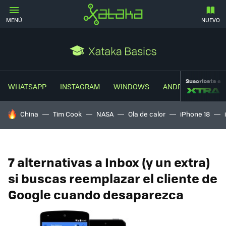
MENÚ
NUEVO
Suscríbete a
WHATSAPP
INSTAGRAM
WINDOWS
ANDROID
TRUC
HOY SE HABLA DE
China
Tim Cook
NASA
Ola de calor
iPhone 18
7 alternativas a Inbox (y un extra)
si buscas reemplazar el cliente de
Google cuando desaparezca