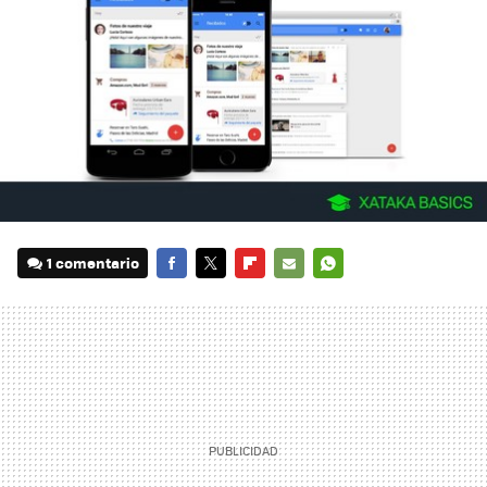
1 comentario
FACEBOOK
TWITTER
FLIPBOARD
E-
WHATSAPP
MAIL