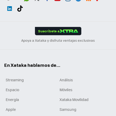
Wh
Twit
Fac
You
Inst
Tele
RSS
Flip
ats
ter
ebo
tub
agr
gra
boa
Link
Tikt
App
ok
e
am
m
rd
edI
ok
Suscríbete a
n
Apoya a Xataka y disfruta ventajas exclusivas
En Xataka hablamos de...
Streaming
Análisis
Espacio
Móviles
Energía
Xataka Movilidad
Apple
Samsung