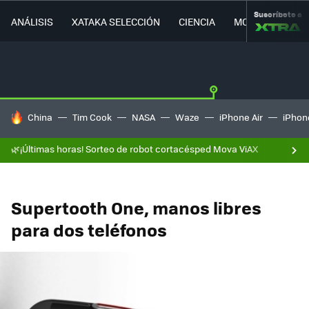
Suscríbete a
ANÁLISIS
XATAKA SELECCIÓN
CIENCIA
MOVILIDAD
HOY SE HABLA DE
China
Tim Cook
NASA
Waze
iPhone Air
iPhone
🌿¡Últimas horas! Sorteo de robot cortacésped Mova ViAX
Supertooth One, manos libres
para dos teléfonos