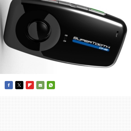
FACEBOOK
TWITTER
FLIPBOARD
E-
WHATSAPP
MAIL