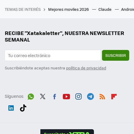
TEMAS DE INTERÉS
Mejores moviles 2026
Claude
Androi
RECIBE "Xatakaletter", NUESTRA NEWSLETTER
SEMANAL
SUSCRIBIR
Suscribiéndote aceptas nuestra
política de privacidad
Síguenos
Wh
Twit
Fac
You
Inst
Tele
RSS
Flip
ats
ter
ebo
tub
agr
gra
boa
Link
Tikt
App
ok
e
am
m
rd
edI
ok
Suscríbete a