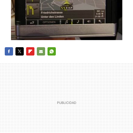
FACEBOOK
TWITTER
FLIPBOARD
E-
WHATSAPP
MAIL