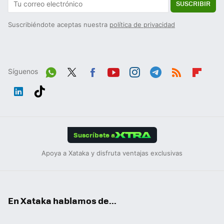
SUSCRIBIR
Suscribiéndote aceptas nuestra
política de privacidad
Síguenos
Wh
Twit
Fac
You
Inst
Tele
RSS
Flip
ats
ter
ebo
tub
agr
gra
boa
Link
Tikt
App
ok
e
am
m
rd
edIn
ok
Suscríbete a
Apoya a Xataka y disfruta ventajas exclusivas
En Xataka hablamos de...