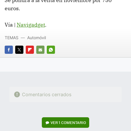
Se pondrá a la venta en noviembre por 750
euros.
Vía |
Navigadget
.
TEMAS
Automóvil
FACEBOOK
TWITTER
FLIPBOARD
E-
WHATSAPP
MAIL
Comentarios cerrados
VER
1 COMENTARIO