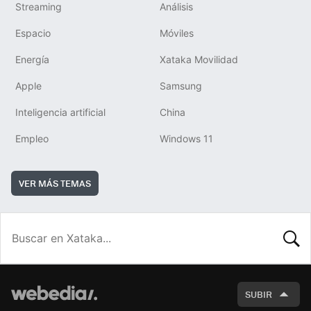
Streaming
Análisis
Espacio
Móviles
Energía
Xataka Movilidad
Apple
Samsung
Inteligencia artificial
China
Empleo
Windows 11
VER MÁS TEMAS
BUSCA
SUBIR