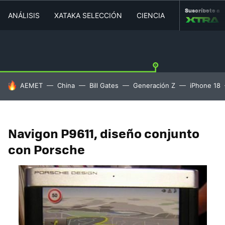
Suscríbete a
ANÁLISIS
XATAKA SELECCIÓN
CIENCIA
MOVILIDAD
HOY SE HABLA DE
AEMET
China
Bill Gates
Generación Z
iPhone 18
Navigon P9611, diseño conjunto
con Porsche