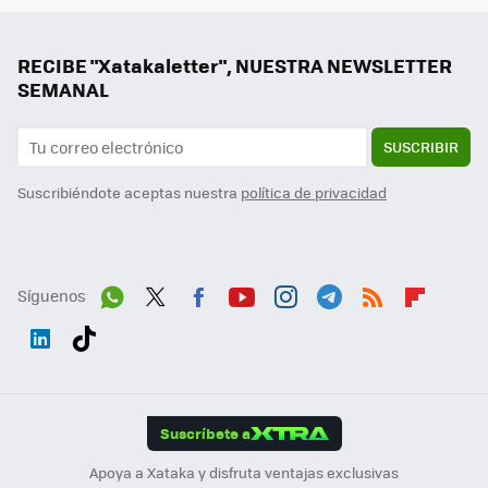
RECIBE "Xatakaletter", NUESTRA NEWSLETTER
SEMANAL
SUSCRIBIR
Suscribiéndote aceptas nuestra
política de privacidad
Síguenos
Wh
Twit
Fac
You
Inst
Tele
RSS
Flip
ats
ter
ebo
tub
agr
gra
boa
Link
Tikt
App
ok
e
am
m
rd
edI
ok
Suscríbete a
n
Apoya a Xataka y disfruta ventajas exclusivas