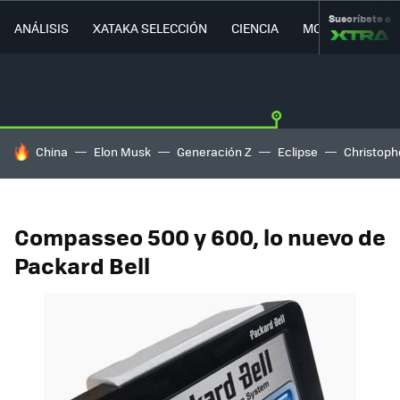
Suscríbete a
ANÁLISIS
XATAKA SELECCIÓN
CIENCIA
MOVILIDAD
HOY SE HABLA DE
China
Elon Musk
Generación Z
Eclipse
Christoph
Compasseo 500 y 600, lo nuevo de
Packard Bell