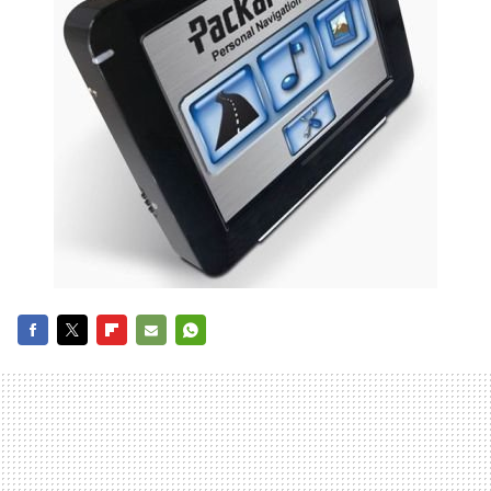
FACEBOOK
TWITTER
FLIPBOARD
E-
WHATSAPP
MAIL