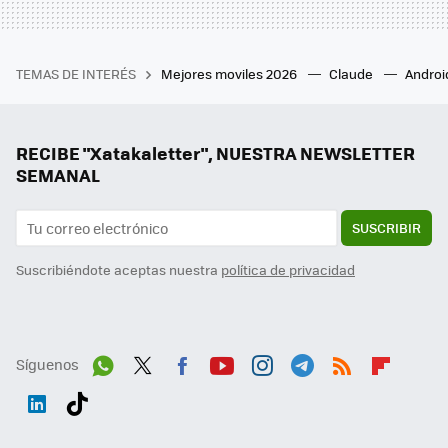
TEMAS DE INTERÉS
Mejores moviles 2026
Claude
Androi
RECIBE "Xatakaletter", NUESTRA NEWSLETTER
SEMANAL
SUSCRIBIR
Suscribiéndote aceptas nuestra
política de privacidad
Síguenos
Wh
Twit
Fac
You
Inst
Tele
RSS
Flip
ats
ter
ebo
tub
agr
gra
boa
Link
Tikt