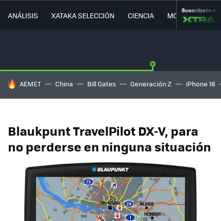
Suscríbete a
ANÁLISIS
XATAKA SELECCIÓN
CIENCIA
MOVILIDAD
HOY SE HABLA DE
AEMET
China
Bill Gates
Generación Z
iPhone 18
Blaukpunt TravelPilot DX-V, para
no perderse en ninguna situación