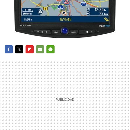
FACEBOOK
TWITTER
FLIPBOARD
E-
WHATSAPP
MAIL