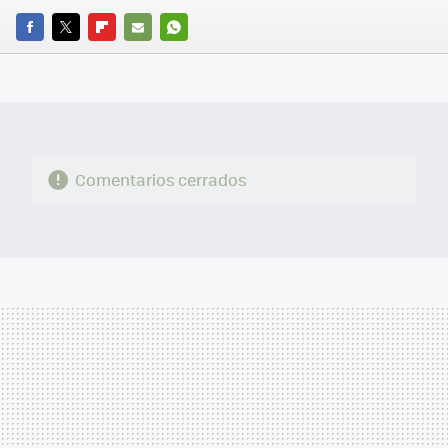
FACEBOOK
TWITTER
FLIPBOARD
E-
WHATSAPP
MAIL
Comentarios cerrados