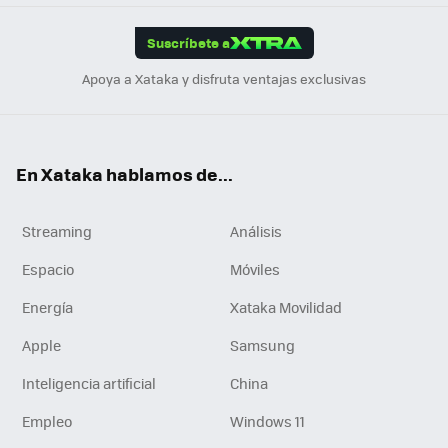
App
ok
e
am
m
rd
edI
ok
Suscríbete a
n
Apoya a Xataka y disfruta ventajas exclusivas
En Xataka hablamos de...
Streaming
Análisis
Espacio
Móviles
Energía
Xataka Movilidad
Apple
Samsung
Inteligencia artificial
China
Empleo
Windows 11