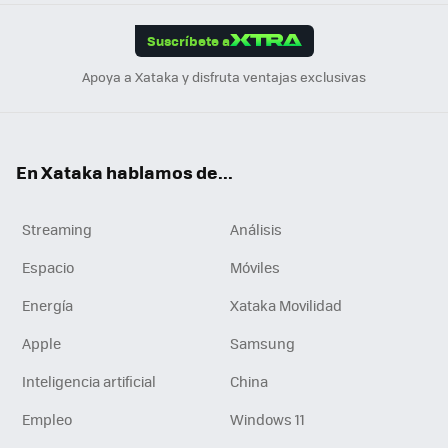
App
ok
e
am
m
rd
edI
ok
Suscríbete a
n
Apoya a Xataka y disfruta ventajas exclusivas
En Xataka hablamos de...
Streaming
Análisis
Espacio
Móviles
Energía
Xataka Movilidad
Apple
Samsung
Inteligencia artificial
China
Empleo
Windows 11