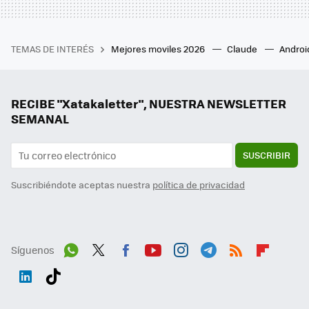
TEMAS DE INTERÉS
Mejores moviles 2026
Claude
Androi
RECIBE "Xatakaletter", NUESTRA NEWSLETTER
SEMANAL
SUSCRIBIR
Suscribiéndote aceptas nuestra
política de privacidad
Síguenos
Wh
Twit
Fac
You
Inst
Tele
RSS
Flip
ats
ter
ebo
tub
agr
gra
boa
Link
Tikt