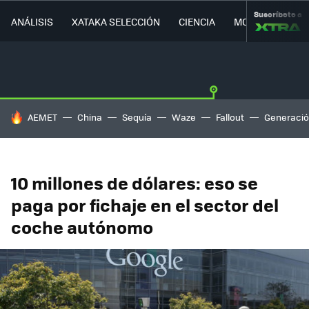
Suscríbete a
ANÁLISIS
XATAKA SELECCIÓN
CIENCIA
MOVILIDAD
HOY SE HABLA DE
AEMET
China
Sequía
Waze
Fallout
Generació
10 millones de dólares: eso se
paga por fichaje en el sector del
coche autónomo