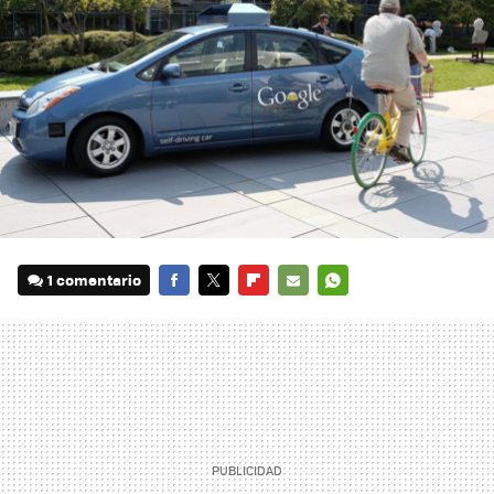
1 comentario
FACEBOOK
TWITTER
FLIPBOARD
E-
WHATSAPP
MAIL