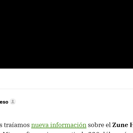
peso
s traíamos
nueva información
sobre el
Zune 