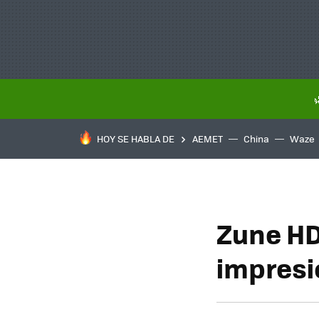
HOY SE HABLA DE
AEMET
China
Waze
Zune HD
impresi