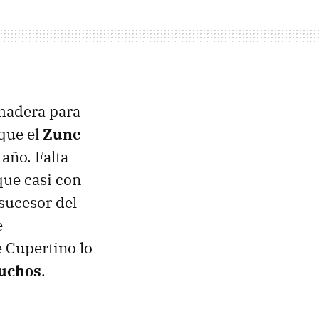
 madera para
 que el
Zune
año. Falta
que casi con
sucesor del
e
e Cupertino lo
muchos
.