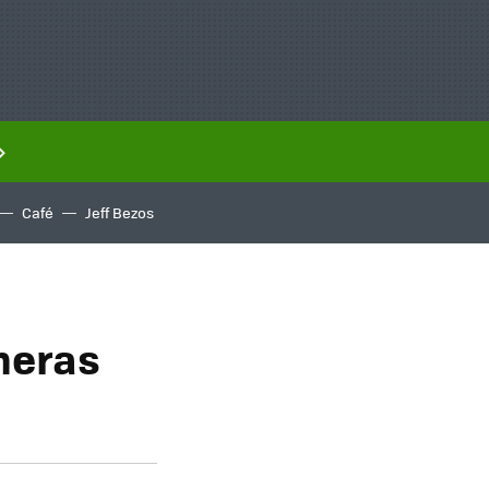
Café
Jeff Bezos
meras