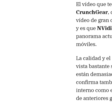
El vídeo que t
CrunchGear
,
vídeo de gran
y es que
NVidi
panorama actua
móviles.
La calidad y e
vista bastante 
están demasiad
confirma tam
interno como e
de anteriores 