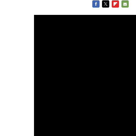
FACEBOOK
TWITTER
FLIPBOARD
E-
MAIL