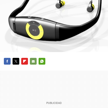
FACEBOOK
TWITTER
FLIPBOARD
E-
WHATSAPP
MAIL