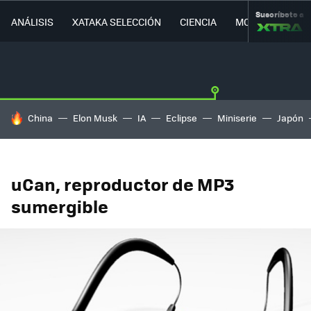
Suscríbete a
ANÁLISIS
XATAKA SELECCIÓN
CIENCIA
MOVILIDAD
HOY SE HABLA DE
China
Elon Musk
IA
Eclipse
Miniserie
Japón
uCan, reproductor de MP3
sumergible