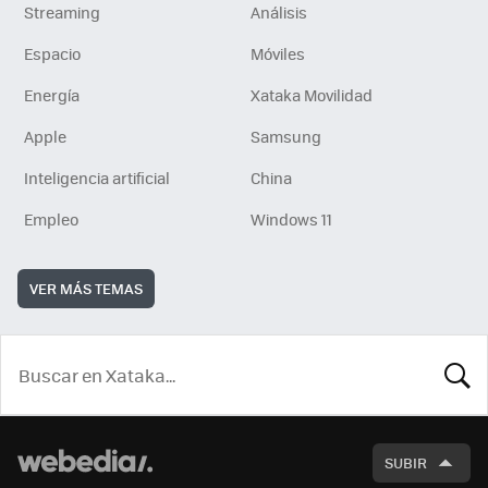
Streaming
Análisis
Espacio
Móviles
Energía
Xataka Movilidad
Apple
Samsung
Inteligencia artificial
China
Empleo
Windows 11
VER MÁS TEMAS
BUSCA
SUBIR