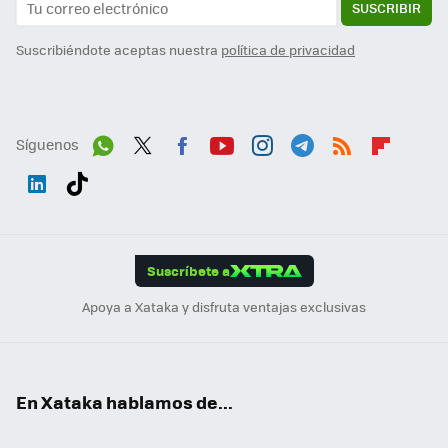
SUSCRIBIR
Suscribiéndote aceptas nuestra
política de privacidad
Síguenos
Wh
Twit
Fac
You
Inst
Tele
RSS
Flip
ats
ter
ebo
tub
agr
gra
boa
Link
Tikt
App
ok
e
am
m
rd
edI
ok
Suscríbete a
n
Apoya a Xataka y disfruta ventajas exclusivas
En Xataka hablamos de...