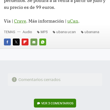
perdemos. Se pondrá a la venta a partir de julio y
su precio es de 99 euros.
Vía |
Crave
. Más información |
uCan
.
TEMAS
Audio
MP3
ubana ucan
ubanana
FACEBOOK
TWITTER
FLIPBOARD
E-
WHATSAPP
MAIL
Comentarios cerrados
VER
3 COMENTARIOS