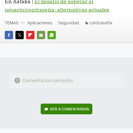
En Xataka |
El desafío de superar el
usuario/contraseña: alternativas actuales
TEMAS
Aplicaciones
Seguridad
contraseña
FACEBOOK
TWITTER
FLIPBOARD
E-
WHATSAPP
MAIL
Comentarios cerrados
VER
9 COMENTARIOS