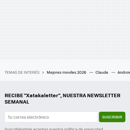
TEMAS DE INTERÉS
Mejores moviles 2026
Claude
Androi
RECIBE "Xatakaletter", NUESTRA NEWSLETTER
SEMANAL
SUSCRIBIR
Suscribiéndote aceptas nuestra
política de privacidad