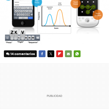
14 comentarios
FACEBOOK
TWITTER
FLIPBOARD
E-
WHATSAPP
MAIL