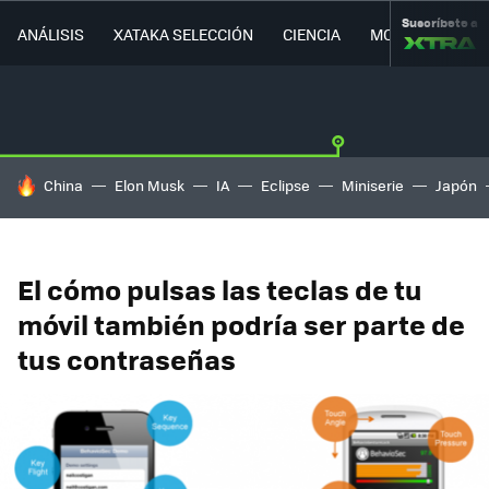
Suscríbete a
ANÁLISIS
XATAKA SELECCIÓN
CIENCIA
MOVILIDAD
HOY SE HABLA DE
China
Elon Musk
IA
Eclipse
Miniserie
Japón
El cómo pulsas las teclas de tu
móvil también podría ser parte de
tus contraseñas