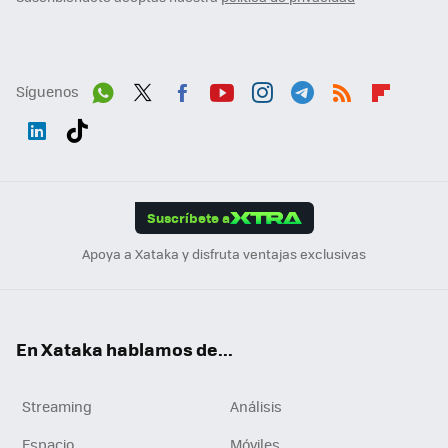
Síguenos
Wh
Twit
Fac
You
Inst
Tele
RSS
Flip
ats
ter
ebo
tub
agr
gra
boa
Link
Tikt
App
ok
e
am
m
rd
edI
ok
Suscríbete a
n
Apoya a Xataka y disfruta ventajas exclusivas
En Xataka hablamos de...
Streaming
Análisis
Espacio
Móviles