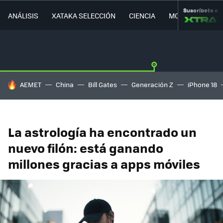
Suscríbete a
ANÁLISIS
XATAKA SELECCIÓN
CIENCIA
MOVILIDAD
HOY SE HABLA DE
AEMET
China
Bill Gates
Generación Z
iPhone 18
La astrología ha encontrado un
nuevo filón: está ganando
millones gracias a apps móviles