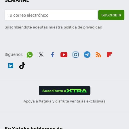
SUSCRIBIR
Suscribiéndote aceptas nuestra
política de privacidad
Síguenos
Wh
Twit
Fac
You
Inst
Tele
RSS
Flip
ats
ter
ebo
tub
agr
gra
boa
Link
Tikt
App
ok
e
am
m
rd
edI
ok
Suscríbete a
n
Apoya a Xataka y disfruta ventajas exclusivas
En Xataka hablamos de...