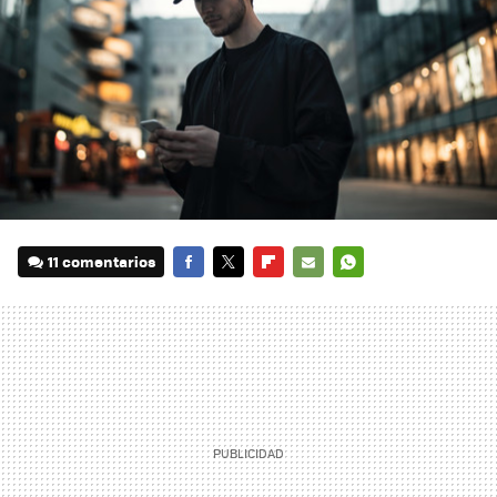
11 comentarios
FACEBOOK
TWITTER
FLIPBOARD
E-
WHATSAPP
MAIL