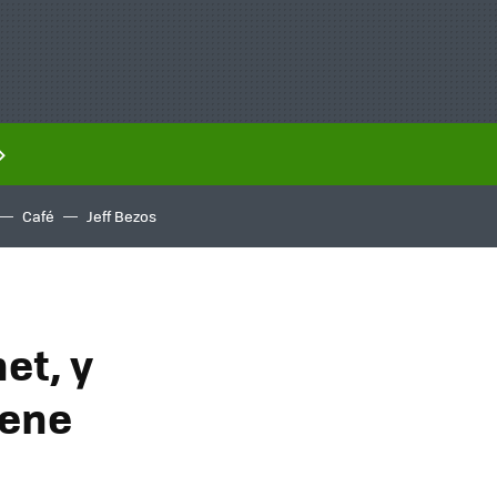
Café
Jeff Bezos
et, y
iene