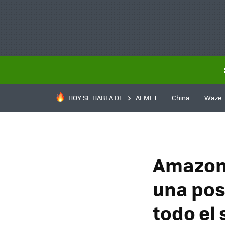
HOY SE HABLA DE
AEMET
China
Waze
Amazon 
una pos
todo el