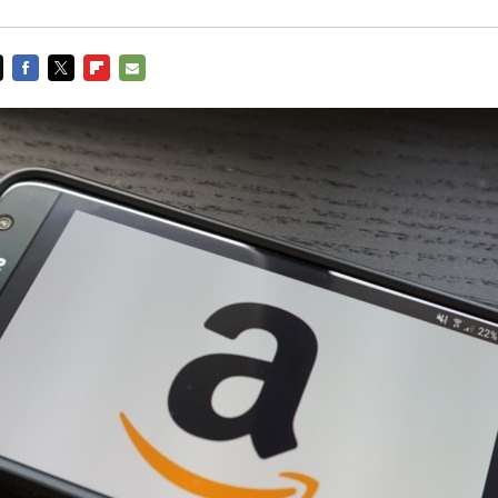
FACEBOOK
TWITTER
FLIPBOARD
E-
MAIL