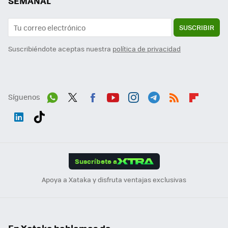
SEMANAL
SUSCRIBIR
Suscribiéndote aceptas nuestra
política de privacidad
Síguenos
Wh
Twit
Fac
You
Inst
Tele
RSS
Flip
ats
ter
ebo
tub
agr
gra
boa
Link
Tikt
App
ok
e
am
m
rd
edI
ok
Suscríbete a
n
Apoya a Xataka y disfruta ventajas exclusivas