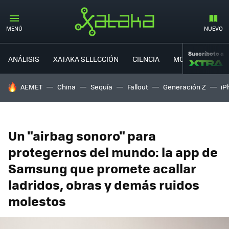
MENÚ
NUEVO
Suscríbete a
ANÁLISIS
XATAKA SELECCIÓN
CIENCIA
MOVILIDAD
HOY SE HABLA DE
AEMET
China
Sequía
Fallout
Generación Z
iP
Un "airbag sonoro" para
protegernos del mundo: la app de
Samsung que promete acallar
ladridos, obras y demás ruidos
molestos