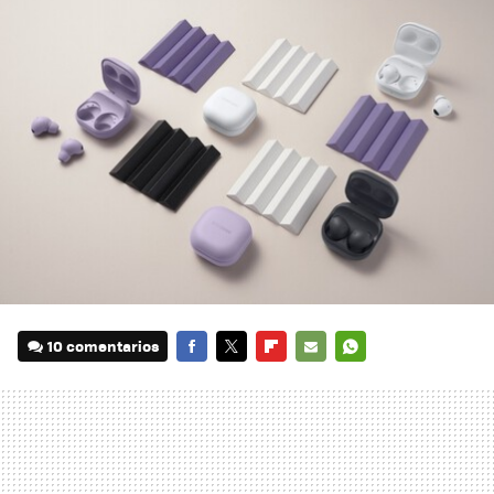
10 comentarios
FACEBOOK
TWITTER
FLIPBOARD
E-
WHATSAPP
MAIL