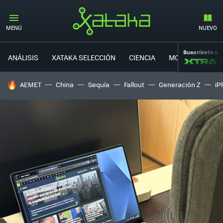
MENÚ
NUEVO
Suscríbete a
ANÁLISIS
XATAKA SELECCIÓN
CIENCIA
MOVILIDAD
HOY SE HABLA DE
AEMET
China
Sequía
Fallout
Generación Z
iP