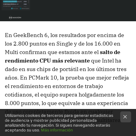
En GeekBench 6, los resultados por encima de
los 2.800 puntos en Single y de los 16.000 en
Multi confirman que estamos ante el
salto de
rendimiento CPU más relevante
que Intel ha
dado en sus chips de portátil en los últimos tres
años. En PCMark 10, la prueba que mejor refleja
el rendimiento en entornos de trabajo
cotidianos, el equipo supera holgadamente los
8.000 puntos, lo que equivale a una experiencia
de uso completamente fluida en cualquier
Utilizamos cookies de terceros para generar estadísticas
escenario de ofimática, creación o multitarea
de audiencia y mostrar publicidad personalizada
analizando tu navegación. Si sigues navegando estarás
exigente.
aceptando su uso.
Más información