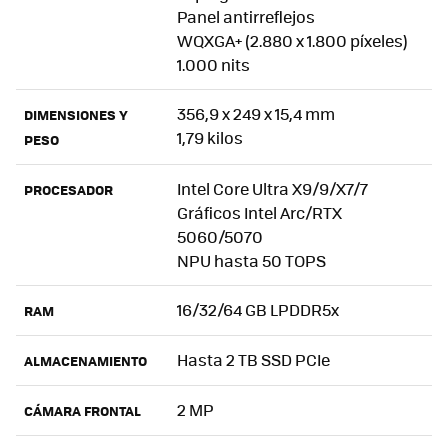
Panel antirreflejos
WQXGA+ (2.880 x 1.800 píxeles)
1.000 nits
356,9 x 249 x 15,4 mm
DIMENSIONES Y
1,79 kilos
PESO
Intel Core Ultra X9/9/X7/7
PROCESADOR
Gráficos Intel Arc/RTX
5060/5070
NPU hasta 50 TOPS
16/32/64 GB LPDDR5x
RAM
Hasta 2 TB SSD PCIe
ALMACENAMIENTO
2 MP
CÁMARA FRONTAL