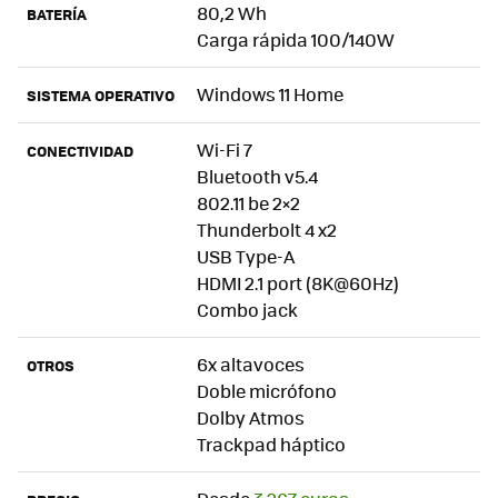
80,2 Wh
BATERÍA
Carga rápida 100/140W
Windows 11 Home
SISTEMA OPERATIVO
Wi-Fi 7
CONECTIVIDAD
Bluetooth v5.4
802.11 be 2×2
Thunderbolt 4 x2
USB Type-A
HDMI 2.1 port (8K@60Hz)
Combo jack
6x altavoces
OTROS
Doble micrófono
Dolby Atmos
Trackpad háptico