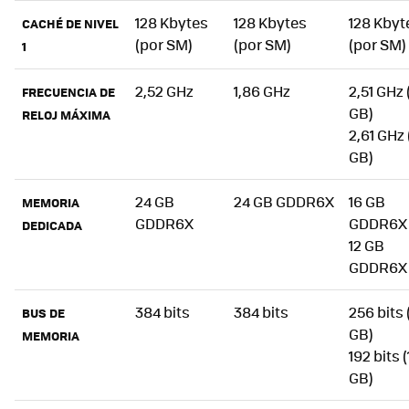
128 Kbytes
128 Kbytes
128 Kbyt
CACHÉ DE NIVEL
(por SM)
(por SM)
(por SM)
1
2,52 GHz
1,86 GHz
2,51 GHz 
FRECUENCIA DE
GB)
RELOJ MÁXIMA
2,61 GHz 
GB)
24 GB
24 GB GDDR6X
16 GB
MEMORIA
GDDR6X
GDDR6X
DEDICADA
12 GB
GDDR6X
384 bits
384 bits
256 bits 
BUS DE
GB)
MEMORIA
192 bits (
GB)