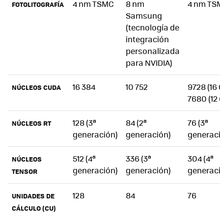
4 nm TSMC
8 nm
4 nm TS
FOTOLITOGRAFÍA
Samsung
(tecnología de
integración
personalizada
para NVIDIA)
16 384
10 752
9728 (16
NÚCLEOS CUDA
7680 (12
128 (3ª
84 (2ª
76 (3ª
NÚCLEOS RT
generación)
generación)
generac
512 (4ª
336 (3ª
304 (4ª
NÚCLEOS
generación)
generación)
generac
TENSOR
128
84
76
UNIDADES DE
CÁLCULO (CU)