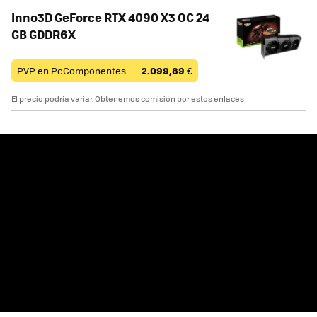
Inno3D GeForce RTX 4090 X3 OC 24
GB GDDR6X
PVP en PcComponentes —
2.099,89
€
El precio podría variar. Obtenemos comisión por estos enlaces