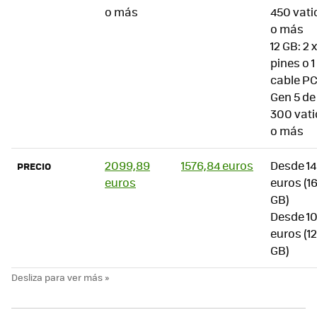
o más
450 vati
o más
12 GB: 2 x
pines o 1
cable PC
Gen 5 de
300 vati
o más
2099,89
1576,84 euros
Desde 1
PRECIO
euros
euros (1
GB)
Desde 1
euros (12
GB)