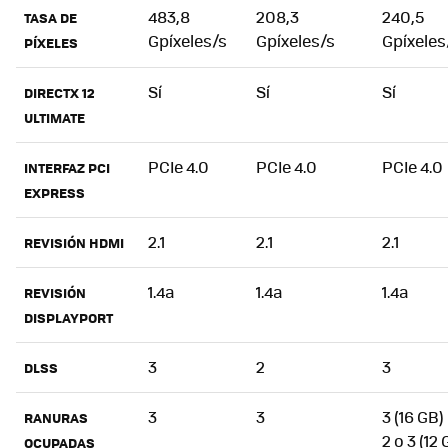
483,8
208,3
240,5
TASA DE
Gpíxeles/s
Gpíxeles/s
Gpíxeles
PÍXELES
Sí
Sí
Sí
DIRECTX 12
ULTIMATE
PCIe 4.0
PCIe 4.0
PCIe 4.0
INTERFAZ PCI
EXPRESS
2.1
2.1
2.1
REVISIÓN HDMI
1.4a
1.4a
1.4a
REVISIÓN
DISPLAYPORT
3
2
3
DLSS
3
3
3 (16 GB)
RANURAS
2 o 3 (12
OCUPADAS