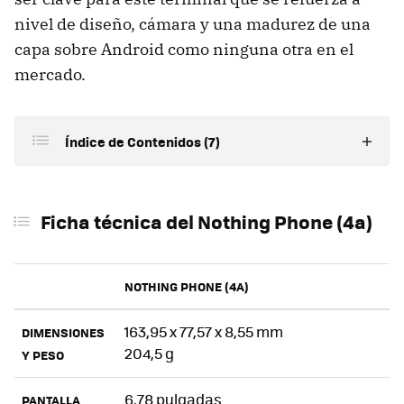
nivel de diseño, cámara y una madurez de una
capa sobre Android como ninguna otra en el
mercado.
Índice de Contenidos (7)
Ficha técnica del Nothing Phone (4a)
Ficha técnica del Nothing Phone (4a)
Puro diseño Nothing: refinando lo que ya era icónico
Una pantalla que busca los límites del formato
NOTHING PHONE (4A)
Snapdragon y Nothing OS 4.1: una combinación
ganadora
163,95 x 77,57 x 8,55 mm
DIMENSIONES
Nothing no se olvida de la batería
204,5 g
Y PESO
Triple cámara conservadora para asegurar la foto
6,78 pulgadas
PANTALLA