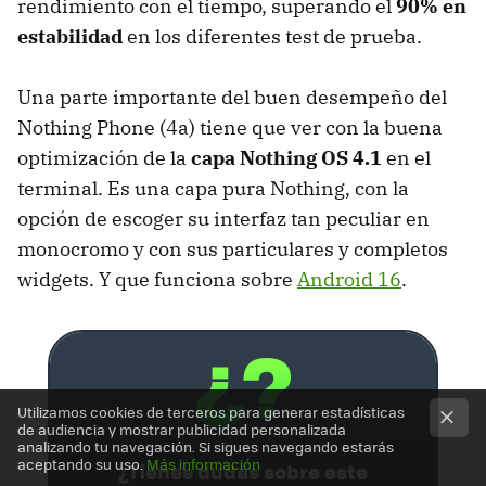
rendimiento con el tiempo, superando el
90% en
estabilidad
en los diferentes test de prueba.
Una parte importante del buen desempeño del
Nothing Phone (4a) tiene que ver con la buena
optimización de la
capa Nothing OS 4.1
en el
terminal. Es una capa pura Nothing, con la
opción de escoger su interfaz tan peculiar en
monocromo y con sus particulares y completos
widgets. Y que funciona sobre
Android 16
.
Utilizamos cookies de terceros para generar estadísticas
de audiencia y mostrar publicidad personalizada
analizando tu navegación. Si sigues navegando estarás
aceptando su uso.
Más información
¿Tienes dudas sobre este