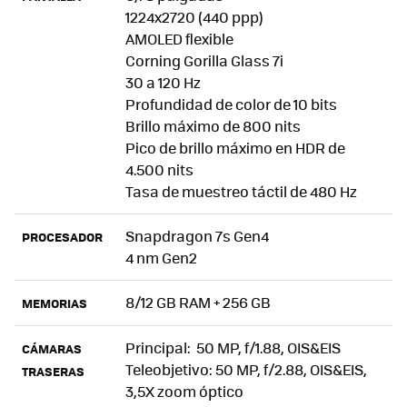
1224x2720 (440 ppp)
Nothing Phone (4a), la opinión y nota de Xataka
AMOLED flexible
Corning Gorilla Glass 7i
30 a 120 Hz
Profundidad de color de 10 bits
Brillo máximo de 800 nits
Pico de brillo máximo en HDR de
4.500 nits
Tasa de muestreo táctil de 480 Hz
Snapdragon 7s Gen4
PROCESADOR
4 nm Gen2
8/12 GB RAM + 256 GB
MEMORIAS
Principal: 50 MP, f/1.88, OIS&EIS
CÁMARAS
Teleobjetivo: 50 MP, f/2.88, OIS&EIS,
TRASERAS
3,5X zoom óptico