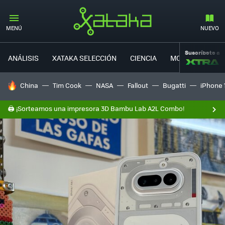
MENÚ
NUEVO
Suscríbete a
ANÁLISIS
XATAKA SELECCIÓN
CIENCIA
MOVILIDAD
HOY SE HABLA DE
China
Tim Cook
NASA
Fallout
Bugatti
iPhone 
🖨️ ¡Sorteamos una impresora 3D Bambu Lab A2L Combo!