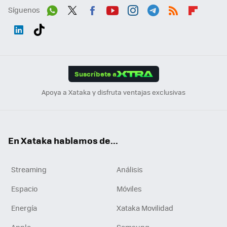
Síguenos
Wh
Twit
Fac
You
Inst
Tele
RSS
Flip
ats
ter
ebo
tub
agr
gra
boa
Link
Tikt
App
ok
e
am
m
rd
edI
ok
Suscríbete a
n
Apoya a Xataka y disfruta ventajas exclusivas
En Xataka hablamos de...
Streaming
Análisis
Espacio
Móviles
Energía
Xataka Movilidad