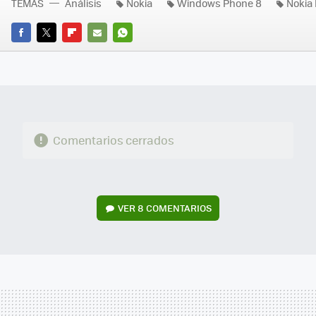
TEMAS
Análisis
Nokia
Windows Phone 8
Nokia
FACEBOOK
TWITTER
FLIPBOARD
E-
WHATSAPP
MAIL
Comentarios cerrados
VER
8 COMENTARIOS