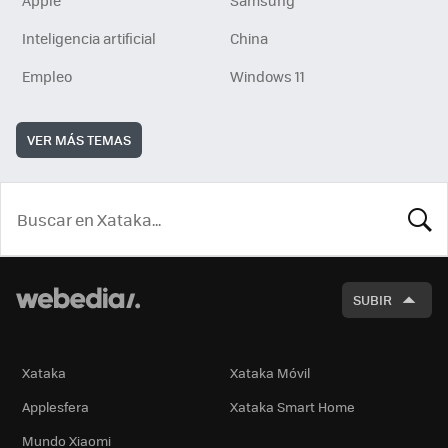
Apple
Samsung
Inteligencia artificial
China
Empleo
Windows 11
VER MÁS TEMAS
BUSCA
SUBIR
Xataka
Xataka Móvil
Applesfera
Xataka Smart Home
Mundo Xiaomi