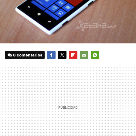
8 comentarios
FACEBOOK
TWITTER
FLIPBOARD
E-
WHATSAPP
MAIL