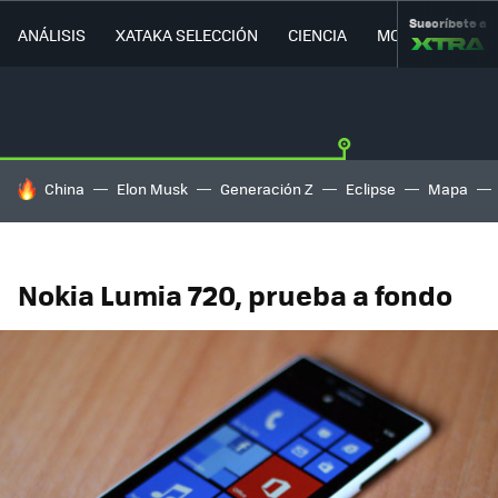
Suscríbete a
ANÁLISIS
XATAKA SELECCIÓN
CIENCIA
MOVILIDAD
HOY SE HABLA DE
China
Elon Musk
Generación Z
Eclipse
Mapa
Nokia Lumia 720, prueba a fondo