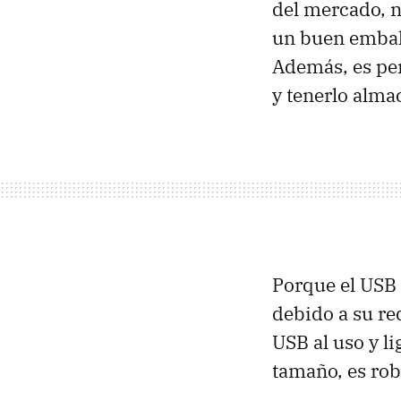
del mercado, n
un buen embala
Además, es per
y tenerlo alma
Porque el
USB
debido a su r
USB
al uso y l
tamaño, es rob