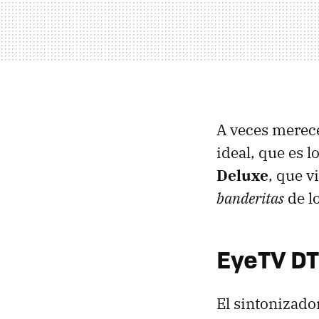
A veces merec
ideal, que es 
Deluxe
, que v
banderitas
de l
EyeTV
DT
El sintonizado