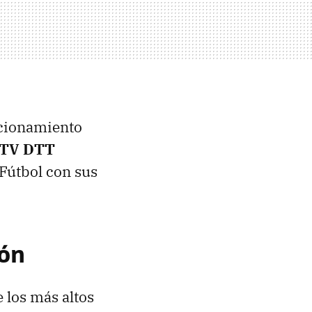
ncionamiento
eTV
DTT
 Fútbol con sus
tón
e los más altos