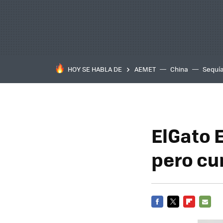
HOY SE HABLA DE
AEMET
China
Sequí
ElGato 
pero cu
FACEBOOK
TWITTER
FLIPBOARD
E-