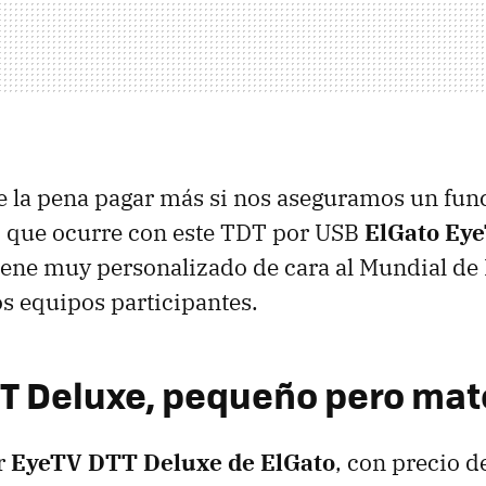
e la pena pagar más si nos aseguramos un fu
lo que ocurre con este
TDT
por
USB
ElGato Ey
iene muy personalizado de cara al Mundial de
os equipos participantes.
T
Deluxe, pequeño pero ma
r
EyeTV
DTT
Deluxe de ElGato
, con precio d