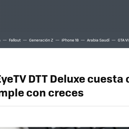
a
Fallout
Generación Z
iPhone 18
Arabia Saudí
GTA VI
EyeTV DTT Deluxe cuesta 
mple con creces