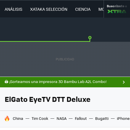
Suscríbete a
ANÁLISIS
XATAKA SELECCIÓN
CIENCIA
MOVILIDAD
🖨️ ¡Sorteamos una impresora 3D Bambu Lab A2L Combo!
ElGato EyeTV DTT Deluxe
HOY SE HABLA DE
China
Tim Cook
NASA
Fallout
Bugatti
iPhone 