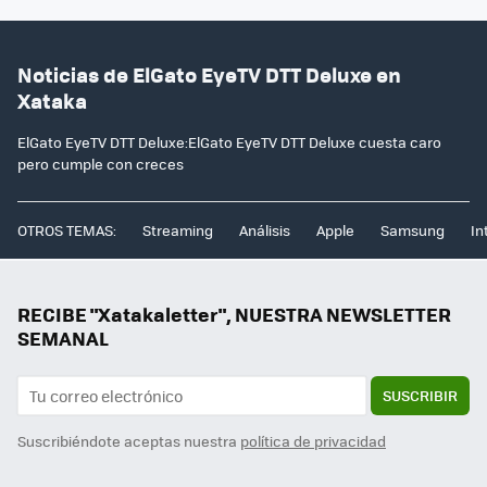
Noticias de ElGato EyeTV DTT Deluxe en
Xataka
ElGato EyeTV DTT Deluxe:ElGato EyeTV DTT Deluxe cuesta caro
pero cumple con creces
OTROS TEMAS:
Streaming
Análisis
Apple
Samsung
In
RECIBE "Xatakaletter", NUESTRA NEWSLETTER
SEMANAL
SUSCRIBIR
Suscribiéndote aceptas nuestra
política de privacidad