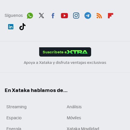
Síguenos
Wh
Twit
Fac
You
Inst
Tele
RSS
Flip
ats
ter
ebo
tub
agr
gra
boa
Link
Tikt
App
ok
e
am
m
rd
edI
ok
Suscríbete a
n
Apoya a Xataka y disfruta ventajas exclusivas
En Xataka hablamos de...
Streaming
Análisis
Espacio
Móviles
Energía
Xataka Movilidad