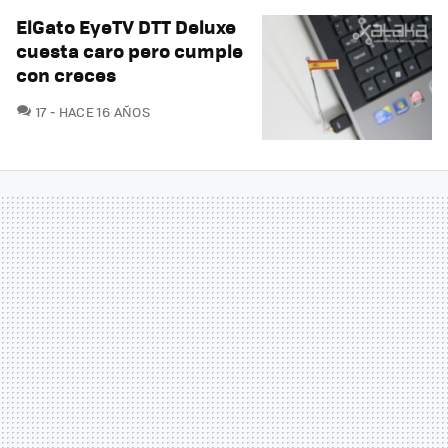
ElGato EyeTV DTT Deluxe
cuesta caro pero cumple
con creces
COMENTARIOS
17
HACE 16 AÑOS