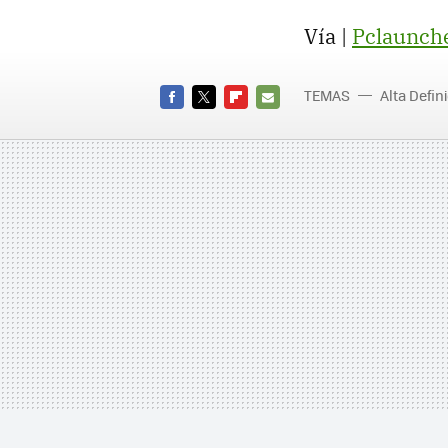
Vía |
Pclaunch
TEMAS
Alta Defin
FACEBOOK
TWITTER
FLIPBOARD
E-
MAIL