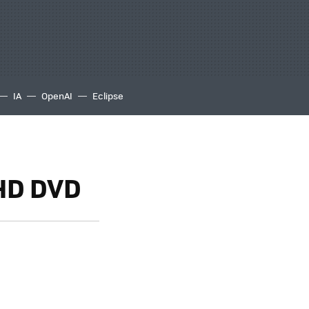
IA
OpenAI
Eclipse
 HD DVD