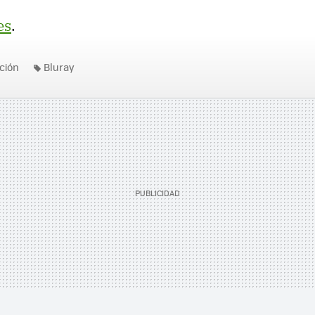
es
.
ición
Bluray