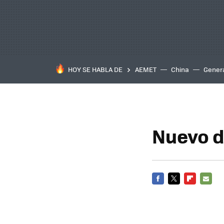
HOY SE HABLA DE
AEMET
China
Gener
Nuevo d
FACEBOOK
TWITTER
FLIPBOARD
E-
MAIL