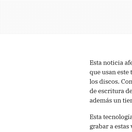
Esta noticia a
que usan este 
los discos. Co
de escritura d
además un tie
Esta tecnologí
grabar a estas