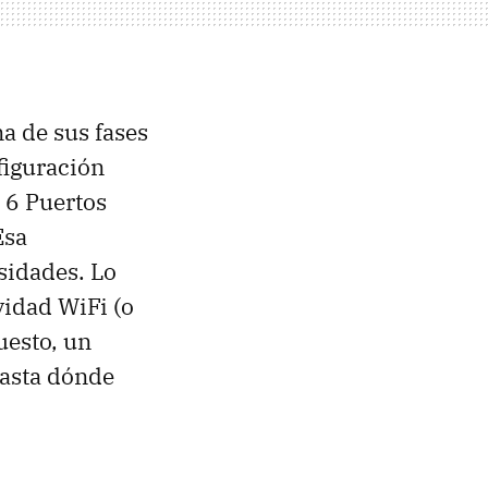
a de sus fases
figuración
, 6 Puertos
Esa
sidades. Lo
vidad WiFi (o
uesto, un
hasta dónde