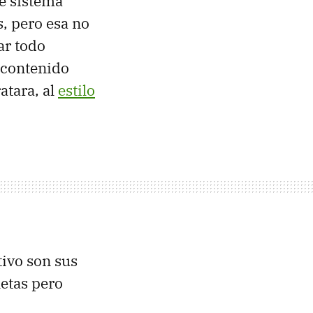
te sistema
, pero esa no
ar todo
r contenido
atara, al
estilo
tivo son sus
etas pero