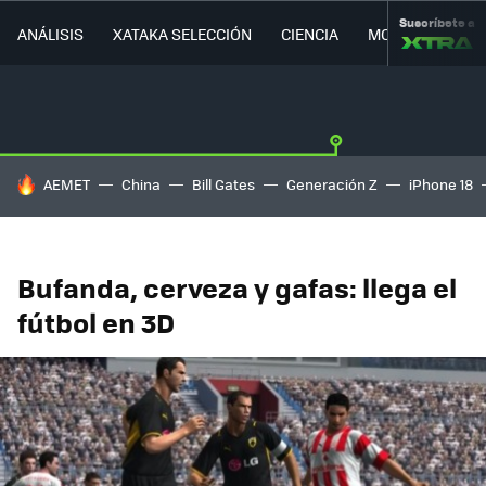
Suscríbete a
ANÁLISIS
XATAKA SELECCIÓN
CIENCIA
MOVILIDAD
HOY SE HABLA DE
AEMET
China
Bill Gates
Generación Z
iPhone 18
Bufanda, cerveza y gafas: llega el
fútbol en 3D