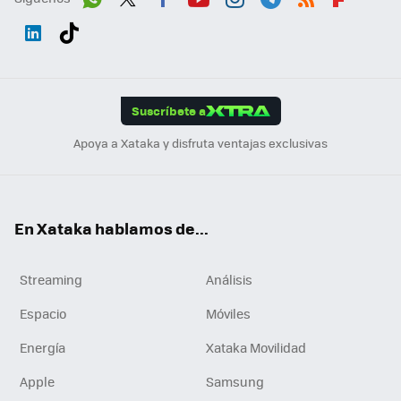
Wh
Twit
Fac
You
Inst
Tele
RSS
Flip
ats
ter
ebo
tub
agr
gra
boa
Link
Tikt
App
ok
e
am
m
rd
edI
ok
Suscríbete a
n
Apoya a Xataka y disfruta ventajas exclusivas
En Xataka hablamos de...
Streaming
Análisis
Espacio
Móviles
Energía
Xataka Movilidad
Apple
Samsung