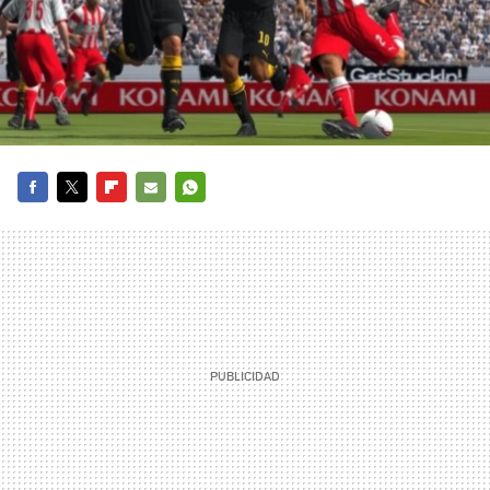
FACEBOOK
TWITTER
FLIPBOARD
E-
WHATSAPP
MAIL