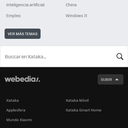
Inteligencia artificial
China
Empleo
Windows 11
VER MÁS TEMAS
BUSCA
SUBIR
Xataka
Xataka Móvil
Applesfera
Xataka Smart Home
Mundo Xiaomi