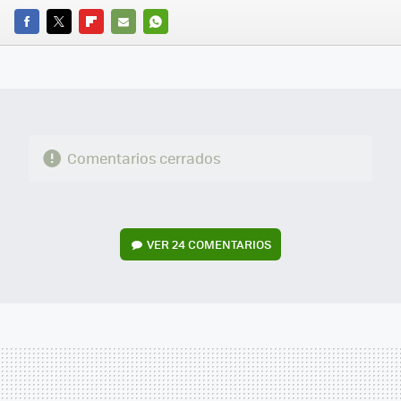
FACEBOOK
TWITTER
FLIPBOARD
E-
WHATSAPP
MAIL
Comentarios cerrados
VER
24 COMENTARIOS