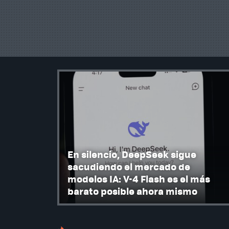
En silencio, DeepSeek sigue
sacudiendo el mercado de
modelos IA: V-4 Flash es el más
barato posible ahora mismo