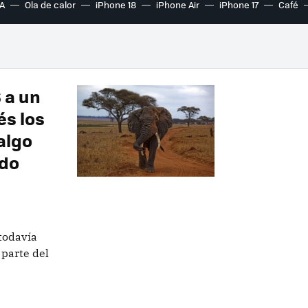
A
Ola de calor
iPhone 18
iPhone Air
iPhone 17
Café
 a un
és los
algo
ido
todavía
 parte del