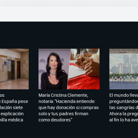
os
María Cristina Clemente,
El mundo llev
e España pese
notaria: "Hacienda entiende
preguntándos
lación siete
que hay donación si compras
las sangrías d
 explicación
solo y tus padres firman
Ahora la preg
illa médica
como deudores"
al fin lo ha a