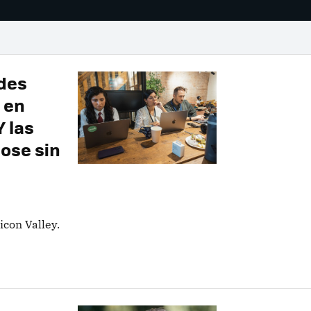
ndes
 en
Y las
ose sin
icon Valley.