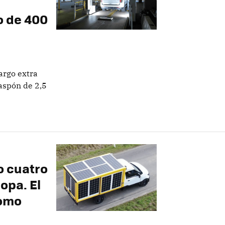
o de 400
argo extra
aspón de 2,5
o cuatro
opa. El
como