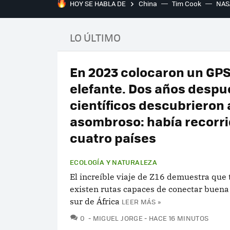
HOY SE HABLA DE
China
Tim Cook
NAS
LO ÚLTIMO
En 2023 colocaron un GPS
elefante. Dos años despu
científicos descubrieron 
asombroso: había recorr
cuatro países
ECOLOGÍA Y NATURALEZA
El increíble viaje de Z16 demuestra que 
existen rutas capaces de conectar buena
sur de África
LEER MÁS »
COMENTARIOS
0
MIGUEL JORGE
HACE 16 MINUTOS