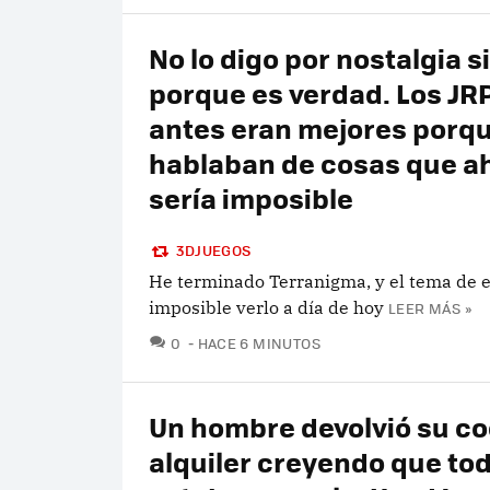
No lo digo por nostalgia s
porque es verdad. Los JR
antes eran mejores porq
hablaban de cosas que a
sería imposible
3DJUEGOS
He terminado Terranigma, y el tema de e
imposible verlo a día de hoy
LEER MÁS »
COMENTARIOS
0
HACE 6 MINUTOS
Un hombre devolvió su c
alquiler creyendo que to