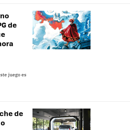
ino
PG de
ue
hora
ste juego es
oche de
do