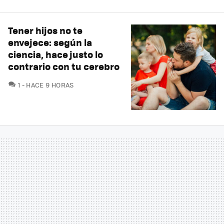
Tener hijos no te
envejece: según la
ciencia, hace justo lo
contrario con tu cerebro
COMENTARIOS
1
HACE 9 HORAS