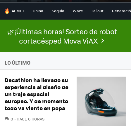
HOY SE HABLA DE
AEMET
China
Sequía
Waze
Fallout
Generació
🌿¡Últimas horas! Sorteo de robot
cortacésped Mova ViAX
LO ÚLTIMO
Decathlon ha llevado su
experiencia al diseño de
un traje espacial
europeo. Y de momento
todo va viento en popa
COMENTARIOS
0
HACE 6 HORAS