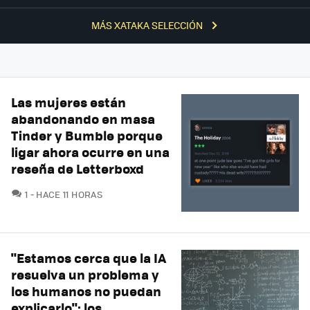
MÁS XATAKA SELECCIÓN
Las mujeres están
abandonando en masa
Tinder y Bumble porque
ligar ahora ocurre en una
reseña de Letterboxd
COMENTARIOS
1
HACE 11 HORAS
"Estamos cerca que la IA
resuelva un problema y
los humanos no puedan
explicarlo": los