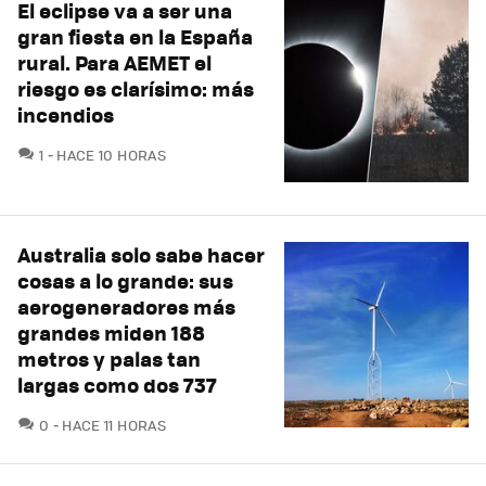
El eclipse va a ser una
gran fiesta en la España
rural. Para AEMET el
riesgo es clarísimo: más
incendios
COMENTARIOS
1
HACE 10 HORAS
Australia solo sabe hacer
cosas a lo grande: sus
aerogeneradores más
grandes miden 188
metros y palas tan
largas como dos 737
COMENTARIOS
0
HACE 11 HORAS