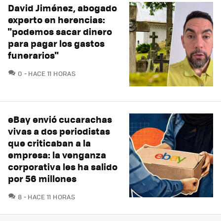
David Jiménez, abogado
experto en herencias:
"podemos sacar dinero
para pagar los gastos
funerarios"
COMENTARIOS
0
HACE 11 HORAS
eBay envió cucarachas
vivas a dos periodistas
que criticaban a la
empresa: la venganza
corporativa les ha salido
por 56 millones
COMENTARIOS
8
HACE 11 HORAS