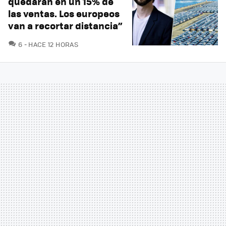
quedarán en un 15% de
las ventas. Los europeos
van a recortar distancia”
COMENTARIOS
6
HACE 12 HORAS