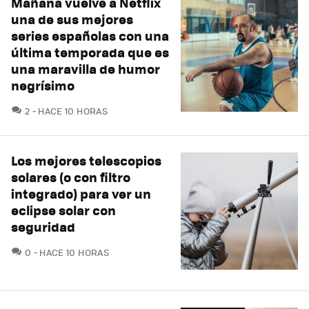
Mañana vuelve a Netflix
una de sus mejores
series españolas con una
última temporada que es
una maravilla de humor
negrísimo
COMENTARIOS
2
HACE 10 HORAS
Los mejores telescopios
solares (o con filtro
integrado) para ver un
eclipse solar con
seguridad
COMENTARIOS
0
HACE 10 HORAS