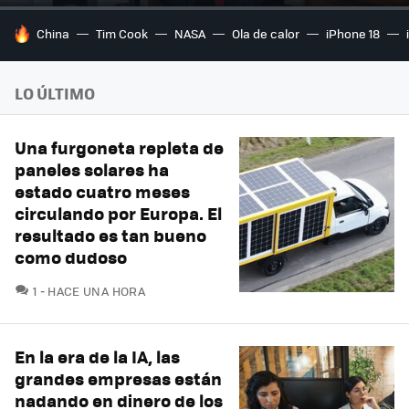
HOY SE HABLA DE
China
Tim Cook
NASA
Ola de calor
iPhone 18
LO ÚLTIMO
Una furgoneta repleta de
paneles solares ha
estado cuatro meses
circulando por Europa. El
resultado es tan bueno
como dudoso
COMENTARIOS
1
HACE UNA HORA
En la era de la IA, las
grandes empresas están
nadando en dinero de los