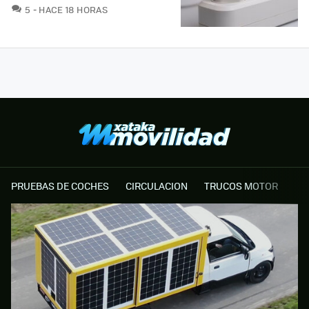
COMENTARIOS
5
HACE 18 HORAS
PRUEBAS DE COCHES
CIRCULACION
TRUCOS MOTOR