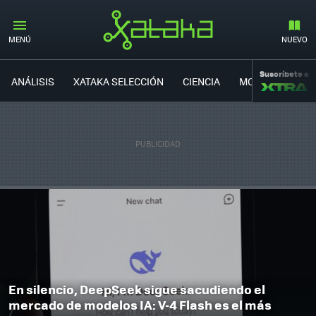
MENÚ
NUEVO
Suscríbete a
ANÁLISIS
XATAKA SELECCIÓN
CIENCIA
MOVILIDAD
En silencio, DeepSeek sigue sacudiendo el
mercado de modelos IA: V-4 Flash es el más