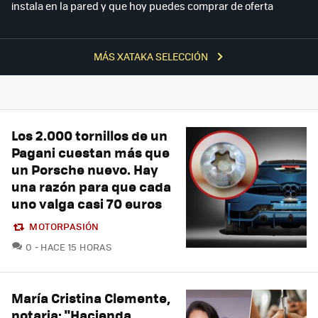
instala en la pared y que hoy puedes comprar de oferta
MÁS XATAKA SELECCIÓN
Los 2.000 tornillos de un
Pagani cuestan más que
un Porsche nuevo. Hay
una razón para que cada
uno valga casi 70 euros
MOTORPASIÓN
COMENTARIOS
0
HACE 15 HORAS
María Cristina Clemente,
notaria: "Hacienda