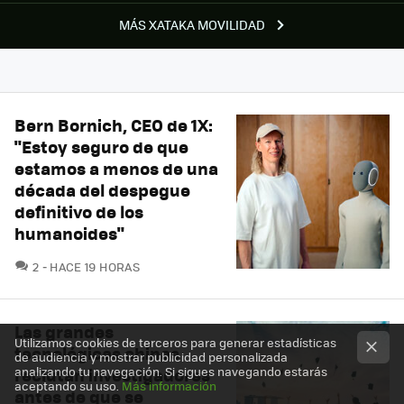
MÁS XATAKA MOVILIDAD
Bern Bornich, CEO de 1X:
"Estoy seguro de que
estamos a menos de una
década del despegue
definitivo de los
humanoides"
COMENTARIOS
2
HACE 19 HORAS
Las grandes
Utilizamos cookies de terceros para generar estadísticas
tecnológicas chinas
de audiencia y mostrar publicidad personalizada
analizando tu navegación. Si sigues navegando estarás
reclutan investigadores
aceptando su uso.
Más información
antes de que se