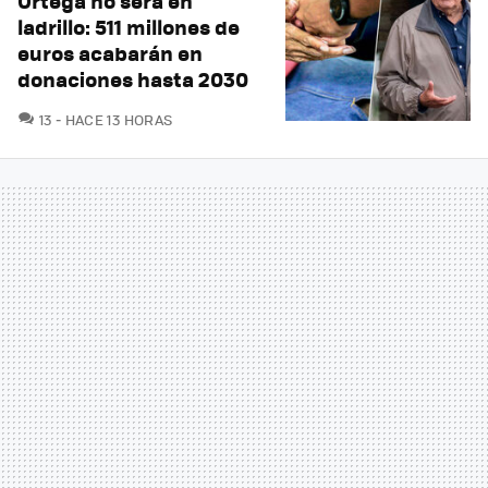
Ortega no será en
ladrillo: 511 millones de
euros acabarán en
donaciones hasta 2030
COMENTARIOS
13
HACE 13 HORAS