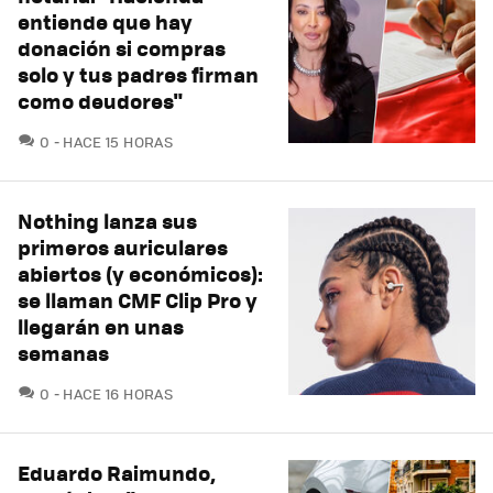
entiende que hay
donación si compras
solo y tus padres firman
como deudores"
COMENTARIOS
0
HACE 15 HORAS
Nothing lanza sus
primeros auriculares
abiertos (y económicos):
se llaman CMF Clip Pro y
llegarán en unas
semanas
COMENTARIOS
0
HACE 16 HORAS
Eduardo Raimundo,