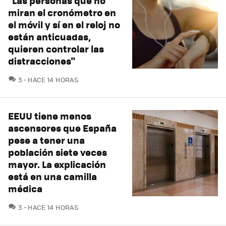
"Las personas que no
miran el cronómetro en
el móvil y sí en el reloj no
están anticuadas,
quieren controlar las
distracciones"
COMENTARIOS
3
HACE 14 HORAS
EEUU tiene menos
ascensores que España
pese a tener una
población siete veces
mayor. La explicación
está en una camilla
médica
COMENTARIOS
3
HACE 14 HORAS