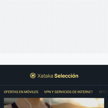
OFERTAS EN MÓVILES
VPN Y SERVICIOS DE INTERNET
OFER