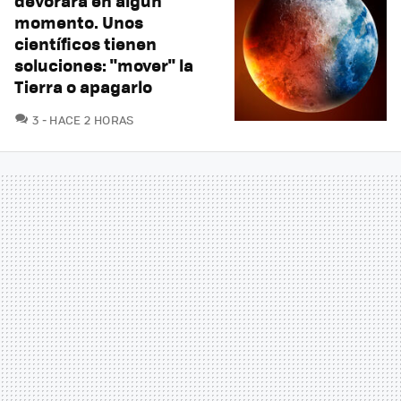
devorará en algún
momento. Unos
científicos tienen
soluciones: "mover" la
Tierra o apagarlo
COMENTARIOS
3
HACE 2 HORAS