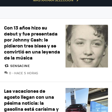
Con 13 años hizo su
debut y fue presentada
por Johnny Cash: le
pidieron tres bises y se
convirtió en una leyenda
de la música
SENSACINE
COMENTARIOS
0
HACE 5 HORAS
Las vacaciones de
agosto llegan con una
pésima noticia: la
gasolina está carísima y