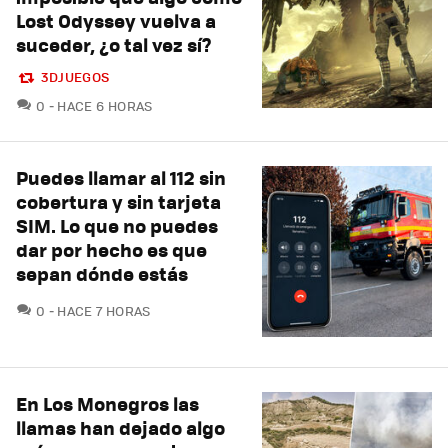
Lost Odyssey vuelva a
suceder, ¿o tal vez sí?
3DJUEGOS
COMENTARIOS
0
HACE 6 HORAS
Puedes llamar al 112 sin
cobertura y sin tarjeta
SIM. Lo que no puedes
dar por hecho es que
sepan dónde estás
COMENTARIOS
0
HACE 7 HORAS
En Los Monegros las
llamas han dejado algo