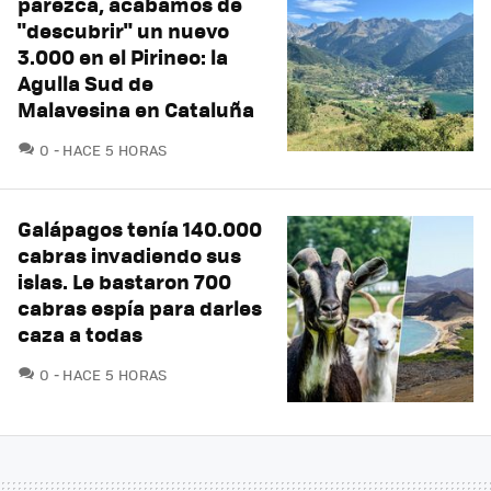
parezca, acabamos de
"descubrir" un nuevo
3.000 en el Pirineo: la
Agulla Sud de
Malavesina en Cataluña
COMENTARIOS
0
HACE 5 HORAS
Galápagos tenía 140.000
cabras invadiendo sus
islas. Le bastaron 700
cabras espía para darles
caza a todas
COMENTARIOS
0
HACE 5 HORAS