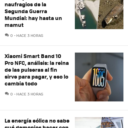
naufragios de la
Segunda Guerra
Mundial: hay hasta un
mamut
COMENTARIOS
0
HACE 3 HORAS
Xiaomi Smart Band 10
Pro NFC, análisis: la reina
de las pulseras al fin
sirve para pagar, y eso lo
cambia todo
COMENTARIOS
0
HACE 3 HORAS
La energía eólica no sabe
qué demonios hacer con