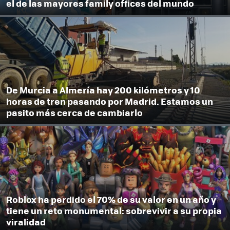
el de las mayores family offices del mundo
De Murcia a Almería hay 200 kilómetros y 10
horas de tren pasando por Madrid. Estamos un
pasito más cerca de cambiarlo
Roblox ha perdido el 70% de su valor en un año y
tiene un reto monumental: sobrevivir a su propia
viralidad