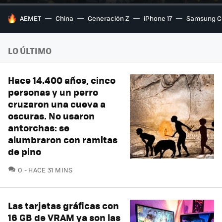
HOY SE HABLA DE
AEMET
China
Generación Z
iPhone 17
Samsung G
LO ÚLTIMO
Hace 14.400 años, cinco
personas y un perro
cruzaron una cueva a
oscuras. No usaron
antorchas: se
alumbraron con ramitas
de pino
COMENTARIOS
0
HACE 31 MINS
Las tarjetas gráficas con
16 GB de VRAM ya son las