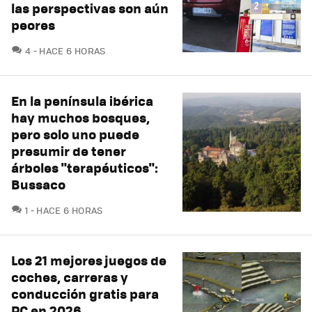
las perspectivas son aún
peores
COMENTARIOS
4
HACE 6 HORAS
En la península ibérica
hay muchos bosques,
pero solo uno puede
presumir de tener
árboles "terapéuticos":
Bussaco
COMENTARIOS
1
HACE 6 HORAS
Los 21 mejores juegos de
coches, carreras y
conducción gratis para
PC en 2026