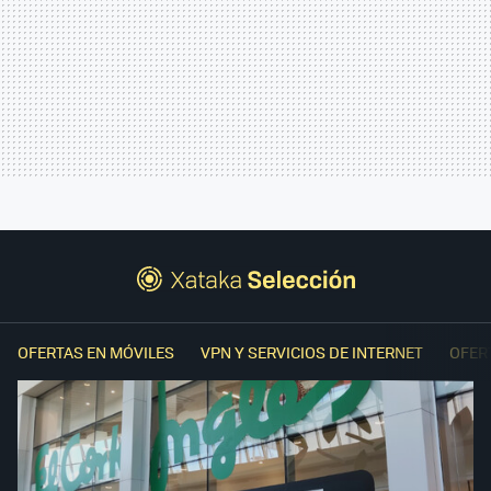
OFERTAS EN MÓVILES
VPN Y SERVICIOS DE INTERNET
OFER