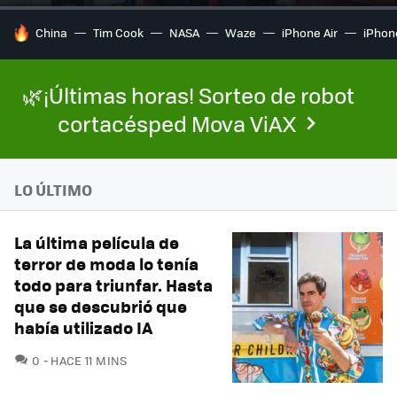
HOY SE HABLA DE
China
Tim Cook
NASA
Waze
iPhone Air
iPhone
🌿¡Últimas horas! Sorteo de robot
cortacésped Mova ViAX
LO ÚLTIMO
La última película de
terror de moda lo tenía
todo para triunfar. Hasta
que se descubrió que
había utilizado IA
COMENTARIOS
0
HACE 11 MINS