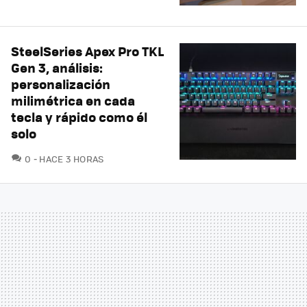
SteelSeries Apex Pro TKL
Gen 3, análisis:
personalización
milimétrica en cada
tecla y rápido como él
solo
COMENTARIOS
0
HACE 3 HORAS