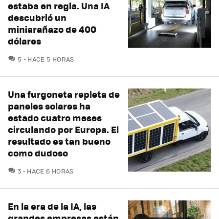
estaba en regla. Una IA
descubrió un
miniarañazo de 400
dólares
COMENTARIOS
5
HACE 5 HORAS
Una furgoneta repleta de
paneles solares ha
estado cuatro meses
circulando por Europa. El
resultado es tan bueno
como dudoso
COMENTARIOS
3
HACE 6 HORAS
En la era de la IA, las
grandes empresas están