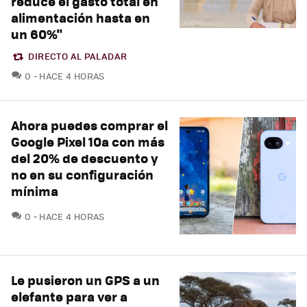
reduce el gasto total en
alimentación hasta en
un 60%"
DIRECTO AL PALADAR
COMENTARIOS
0
HACE 4 HORAS
Ahora puedes comprar el
Google Pixel 10a con más
del 20% de descuento y
no en su configuración
mínima
COMENTARIOS
0
HACE 4 HORAS
Le pusieron un GPS a un
elefante para ver a