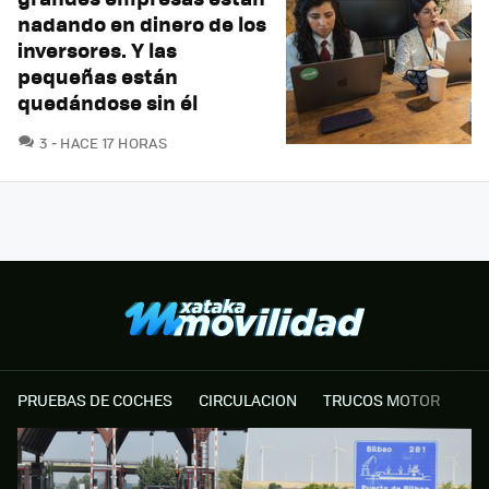
nadando en dinero de los
inversores. Y las
pequeñas están
quedándose sin él
COMENTARIOS
3
HACE 17 HORAS
PRUEBAS DE COCHES
CIRCULACION
TRUCOS MOTOR