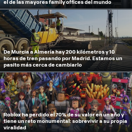
el de las mayores family offices del mundo
De Murcia a Almería hay 200 kilómetros y 10
horas de tren pasando por Madrid. Estamos un
pasito más cerca de cambiarlo
Roblox ha perdido el 70% de su valor en un año y
tiene un reto monumental: sobrevivir a su propia
viralidad