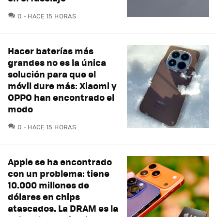
COMENTARIOS
0
HACE 15 HORAS
Hacer baterías más
grandes no es la única
solución para que el
móvil dure más: Xiaomi y
OPPO han encontrado el
modo
COMENTARIOS
0
HACE 15 HORAS
Apple se ha encontrado
con un problema: tiene
10.000 millones de
dólares en chips
atascados. La DRAM es la