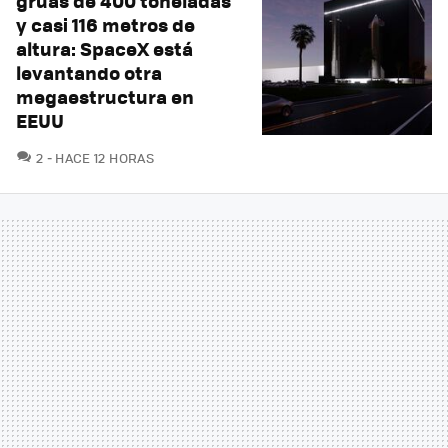
grúas de 400 toneladas
y casi 116 metros de
altura: SpaceX está
levantando otra
megaestructura en
EEUU
COMENTARIOS
2
HACE 12 HORAS