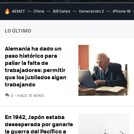
HOY SE HABLA DE
AEMET
China
Bill Gates
Generación Z
iPhone 18
LO ÚLTIMO
Alemania ha dado un
paso histórico para
paliar la falta de
trabajadores: permitir
que los jubilados sigan
trabajando
COMENTARIOS
0
HACE 15 MINS
En 1942, Japón estaba
desesperada por ganarle
la guerra del Pacífico a