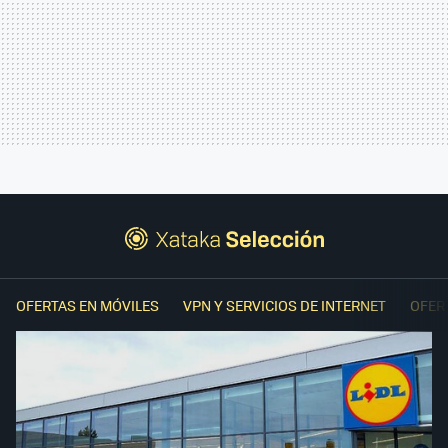
OFERTAS EN MÓVILES
VPN Y SERVICIOS DE INTERNET
OFER