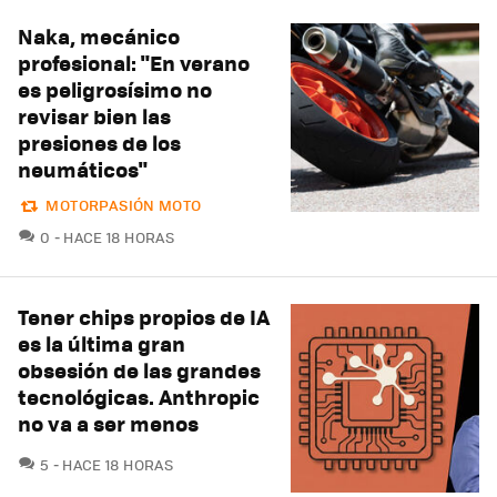
Naka, mecánico
profesional: "En verano
es peligrosísimo no
revisar bien las
presiones de los
neumáticos"
MOTORPASIÓN MOTO
COMENTARIOS
0
HACE 18 HORAS
Tener chips propios de IA
es la última gran
obsesión de las grandes
tecnológicas. Anthropic
no va a ser menos
COMENTARIOS
5
HACE 18 HORAS