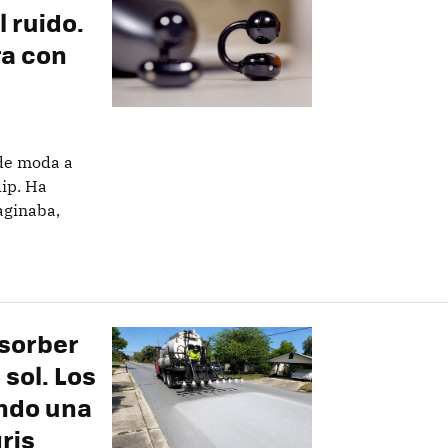
 ruido.
ra con
 de moda a
lip. Ha
aginaba,
bsorber
 sol. Los
ando una
gris