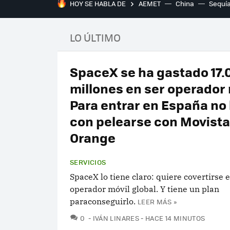
HOY SE HABLA DE
AEMET
China
Sequí
LO ÚLTIMO
SpaceX se ha gastado 17.
millones en ser operador 
Para entrar en España no 
con pelearse con Movista
Orange
SERVICIOS
SpaceX lo tiene claro: quiere covertirse 
operador móvil global. Y tiene un plan
paraconseguirlo.
LEER MÁS »
COMENTARIOS
0
IVÁN LINARES
HACE 14 MINUTOS