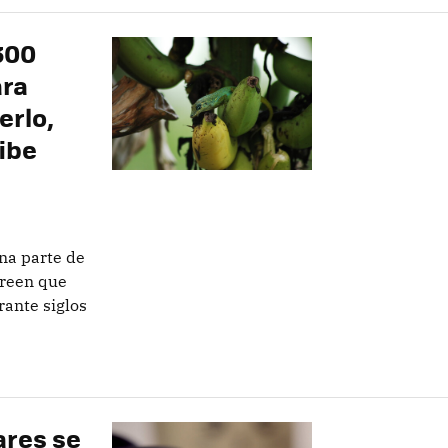
300
ara
erlo,
ibe
na parte de
creen que
rante siglos
ares se