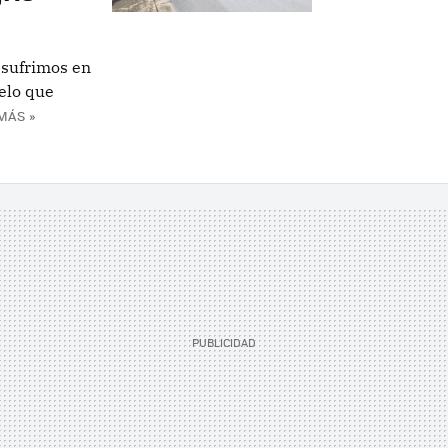
 sufrimos en
elo que
MÁS »