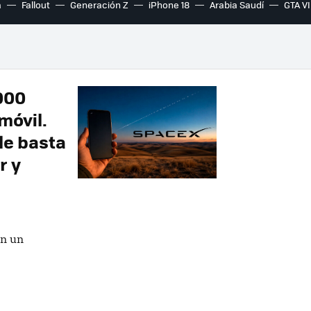
a
Fallout
Generación Z
iPhone 18
Arabia Saudí
GTA VI
000
móvil.
le basta
r y
en un