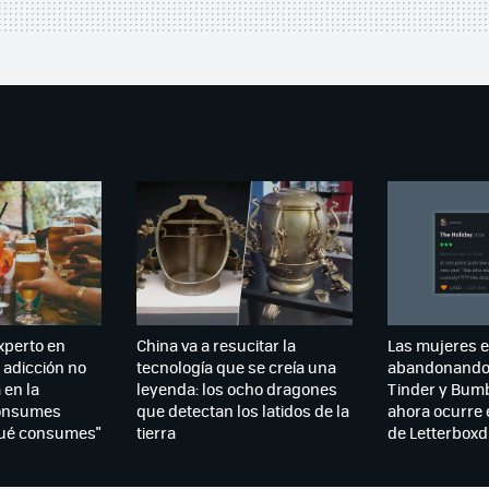
experto en
China va a resucitar la
Las mujeres 
 adicción no
tecnología que se creía una
abandonando
 en la
leyenda: los ocho dragones
Tinder y Bumb
consumes
que detectan los latidos de la
ahora ocurre 
qué consumes"
tierra
de Letterboxd