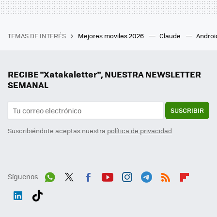
TEMAS DE INTERÉS
Mejores moviles 2026
Claude
Androi
RECIBE "Xatakaletter", NUESTRA NEWSLETTER
SEMANAL
SUSCRIBIR
Suscribiéndote aceptas nuestra
política de privacidad
Síguenos
Wh
Twit
Fac
You
Inst
Tele
RSS
Flip
ats
ter
ebo
tub
agr
gra
boa
Link
Tikt