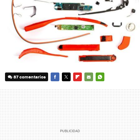
87 comentarios
FACEBOOK
TWITTER
FLIPBOARD
E-
WHATSAPP
MAIL