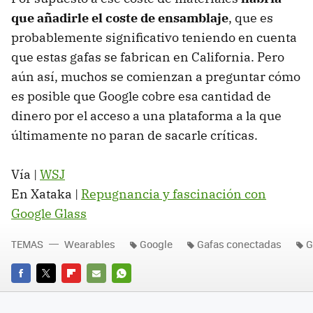
que añadirle el coste de ensamblaje
, que es
probablemente significativo teniendo en cuenta
que estas gafas se fabrican en California. Pero
aún así, muchos se comienzan a preguntar cómo
es posible que Google cobre esa cantidad de
dinero por el acceso a una plataforma a la que
últimamente no paran de sacarle críticas.
Vía |
WSJ
En Xataka |
Repugnancia y fascinación con
Google Glass
TEMAS
Wearables
Google
Gafas conectadas
G
FACEBOOK
TWITTER
FLIPBOARD
E-
WHATSAPP
MAIL