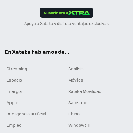
App
ok
e
am
m
rd
edI
ok
Suscríbete a
n
Apoya a Xataka y disfruta ventajas exclusivas
En Xataka hablamos de...
Streaming
Análisis
Espacio
Móviles
Energía
Xataka Movilidad
Apple
Samsung
Inteligencia artificial
China
Empleo
Windows 11