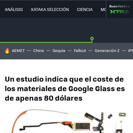
Suscríbete a
ANÁLISIS
XATAKA SELECCIÓN
CIENCIA
MOVILIDAD
HOY SE HABLA DE
AEMET
China
Sequía
Fallout
Generación Z
iP
Un estudio indica que el coste de
los materiales de Google Glass es
de apenas 80 dólares