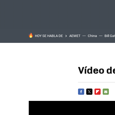
HOY SE HABLA DE
AEMET
China
Bill Ga
Vídeo d
FACEBOOK
TWITTER
FLIPBOARD
E-
MAIL