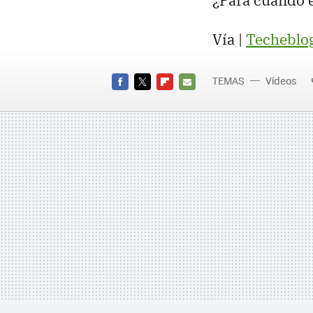
¿Para cuando e
Vía |
Techeblo
TEMAS
Vídeos
FACEBOOK
TWITTER
FLIPBOARD
E-
MAIL