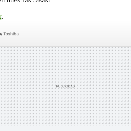
n nuestras casas?
g
.
Toshiba