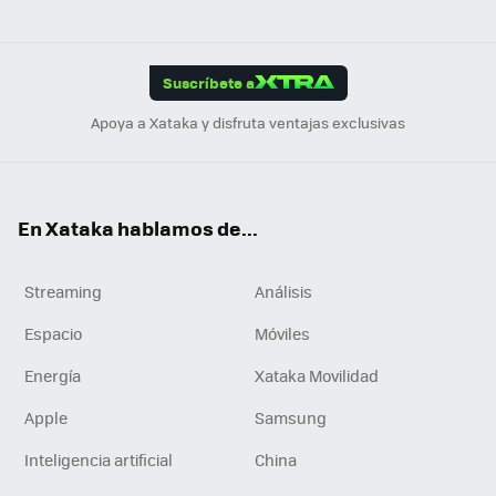
ats
ter
ebo
tub
agr
gra
boa
Link
Tikt
App
ok
e
am
m
rd
edI
ok
Suscríbete a
n
Apoya a Xataka y disfruta ventajas exclusivas
En Xataka hablamos de...
Streaming
Análisis
Espacio
Móviles
Energía
Xataka Movilidad
Apple
Samsung
Inteligencia artificial
China