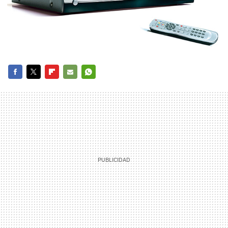
FACEBOOK
TWITTER
FLIPBOARD
E-
WHATSAPP
MAIL