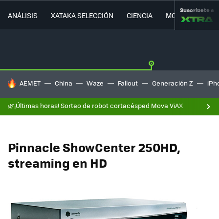
Suscríbete a
ANÁLISIS
XATAKA SELECCIÓN
CIENCIA
MOVILIDAD
HOY SE HABLA DE
AEMET
China
Waze
Fallout
Generación Z
iPh
🌿¡Últimas horas! Sorteo de robot cortacésped Mova ViAX
Pinnacle ShowCenter 250HD,
streaming en HD