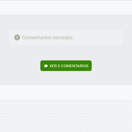
FACEBOOK
TWITTER
FLIPBOARD
E-
WHATSAPP
MAIL
Comentarios cerrados
VER
5 COMENTARIOS