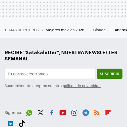
TEMAS DE INTERÉS
Mejores moviles 2026
Claude
Androi
RECIBE "Xatakaletter", NUESTRA NEWSLETTER
SEMANAL
SUSCRIBIR
Suscribiéndote aceptas nuestra
política de privacidad
Síguenos
Wh
Twit
Fac
You
Inst
Tele
RSS
Flip